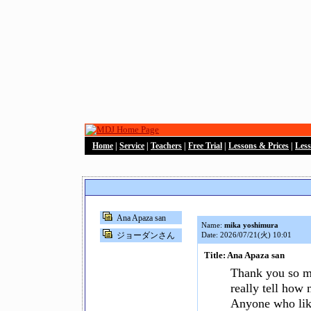
Home
|
Service
|
Teachers
|
Free Trial
|
Lessons & Prices
|
Les
Ana Apaza san
Name:
mika yoshimura
ジョーダンさん
Date: 2026/07/21(火) 10:01
Title: Ana Apaza san
Thank you so mu
really tell how
Anyone who lik