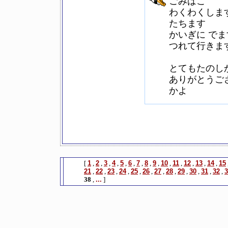
ごみばこ
わくわくしま
たちます
かいぎに でま
つれて行きま
とてもたのし
ありがとうご
かよ
[
1
,
2
,
3
,
4
,
5
,
6
,
7
,
8
,
9
,
10
,
11
,
12
,
13
,
14
,
15
21
,
22
,
23
,
24
,
25
,
26
,
27
,
28
,
29
,
30
,
31
,
32
,
3
38
,
...
]