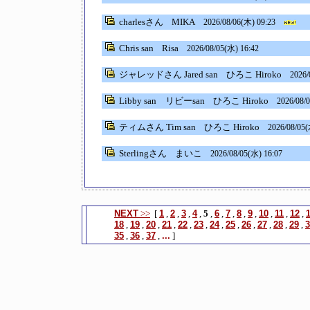
charlesさん
MIKA
2026/08/06(木) 09:23
Chris san
Risa
2026/08/05(水) 16:42
ジャレッドさん Jared san
ひろこ Hiroko
2026/
Libby san リビーsan
ひろこ Hiroko
2026/08/
ティムさん Tim san
ひろこ Hiroko
2026/08/05(
Sterlingさん
まいこ
2026/08/05(水) 16:07
NEXT
>>
[
1
,
2
,
3
,
4
,
5
,
6
,
7
,
8
,
9
,
10
,
11
,
12
,
18
,
19
,
20
,
21
,
22
,
23
,
24
,
25
,
26
,
27
,
28
,
29
,
3
35
,
36
,
37
,
...
]