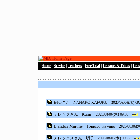
Home
|
Service
|
Teachers
|
Free Trial
|
Lessons & Prices
|
Les
Ederさん
NANAKO KAFUKU
2026/08/06(木) 09
デレックさん
Kumi
2026/08/06(木) 09:33
Brandon Martine
Tomoko Kawano
2026/08/06(木
アレックスさん
明子
2026/08/06(木) 09:27