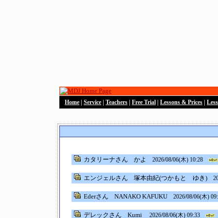
Home
|
Service
|
Teachers
|
Free Trial
|
Lessons & Prices
|
Les
カタリーナさん
かよ
2026/08/06(木) 10:28
エンジェルさん
塚本由紀(つかもと ゆき)
2
Ederさん
NANAKO KAFUKU
2026/08/06(木) 09
デレックさん
Kumi
2026/08/06(木) 09:33