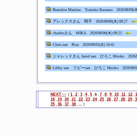
Brandon Martine
Tomoko Kawano
2026/08/06(木
アレックスさん
明子
2026/08/06(木) 09:27
charlesさん
MIKA
2026/08/06(木) 09:23
Chris san
Risa
2026/08/05(水) 16:42
ジャレッドさん Jared san
ひろこ Hiroko
2026/
Libby san リビーsan
ひろこ Hiroko
2026/08/
NEXT
>>
[
1
,
2
,
3
,
4
,
5
,
6
,
7
,
8
,
9
,
10
,
11
,
12
,
18
,
19
,
20
,
21
,
22
,
23
,
24
,
25
,
26
,
27
,
28
,
29
,
3
35
,
36
,
37
,
38
,
...
]