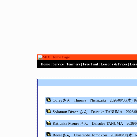
Home
|
Service
|
Teachers
|
Free Trial
|
Lessons & Prices
|
Les
Coreyさん
Haruna Nishizaki
2026/08/06(木) 16
Solamon Dixon さん
Daisuke TANUMA
2026/0
Katiuska Moure さん
Daisuke TANUMA
2026/0
Reeseさん
Umemoto Tomokou
2026/08/06(木) 1