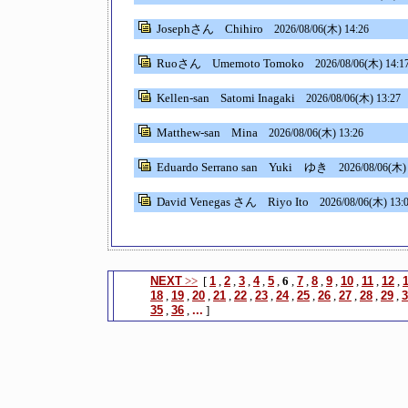
Josephさん
Chihiro
2026/08/06(木) 14:26
Ruoさん
Umemoto Tomoko
2026/08/06(木) 14:1
Kellen-san
Satomi Inagaki
2026/08/06(木) 13:27
Matthew-san
Mina
2026/08/06(木) 13:26
Eduardo Serrano san
Yuki ゆき
2026/08/06(木)
David Venegas さん
Riyo Ito
2026/08/06(木) 13:
NEXT
>>
[
1
,
2
,
3
,
4
,
5
,
6
,
7
,
8
,
9
,
10
,
11
,
12
,
18
,
19
,
20
,
21
,
22
,
23
,
24
,
25
,
26
,
27
,
28
,
29
,
3
35
,
36
,
...
]