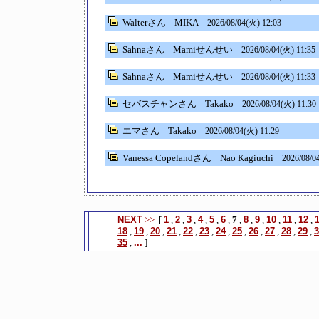
Walterさん
MIKA
2026/08/04(火) 12:03
Sahnaさん
Mamiせんせい
2026/08/04(火) 11:35
Sahnaさん
Mamiせんせい
2026/08/04(火) 11:33
セバスチャンさん
Takako
2026/08/04(火) 11:30
エマさん
Takako
2026/08/04(火) 11:29
Vanessa Copelandさん
Nao Kagiuchi
2026/08/0
NEXT
>>
[
1
,
2
,
3
,
4
,
5
,
6
,
7
,
8
,
9
,
10
,
11
,
12
,
18
,
19
,
20
,
21
,
22
,
23
,
24
,
25
,
26
,
27
,
28
,
29
,
3
35
,
...
]