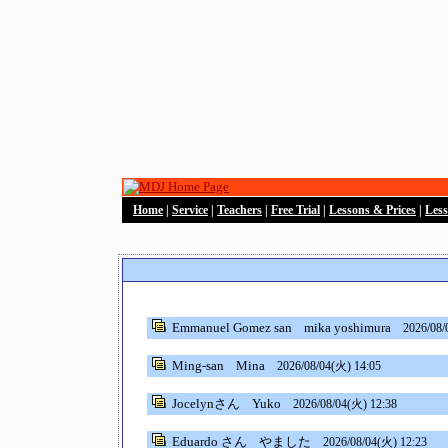
Home
|
Service
|
Teachers
|
Free Trial
|
Lessons & Prices
|
Les
Emmanuel Gomez san
mika yoshimura
2026/08/
Ming-san
Mina
2026/08/04(火) 14:05
Jocelynさん
Yuko
2026/08/04(火) 12:38
Eduardo さん
やました
2026/08/04(火) 12:23