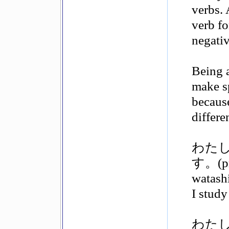
verbs. 
verb fo
negativ
Being a
make s
because
differe
わた
す。(pr
watash
I study
わた