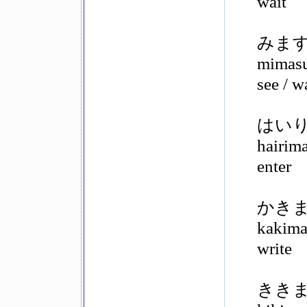
wait
みま
mimas
see / w
はい
hairim
enter
かき
kakima
write
きき