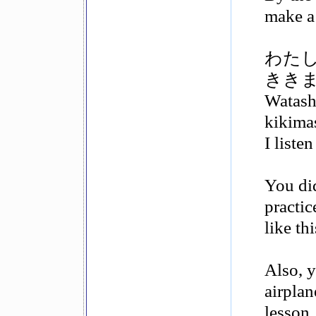
make a
わたし
きき
Watashi
kikima
I listen
You did
practi
like th
Also, 
airplan
lesson.