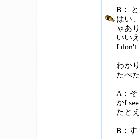
B： と
はい、
ゃありま
いいえ
I don't 
わか
たべ
A：
かI se
たとえ
B：す