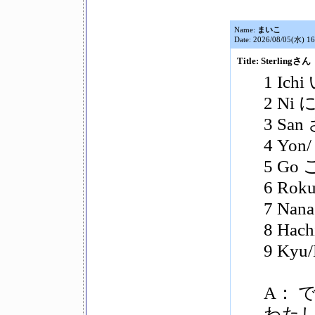
Name:
まいこ
Date: 2026/08/05(水) 16
Title: Sterlingさん
1 Ich
2 Ni 
3 San
4 Yo
5 Go 
6 Ro
7 Nan
8 Hac
9 Ky
A： 
わた