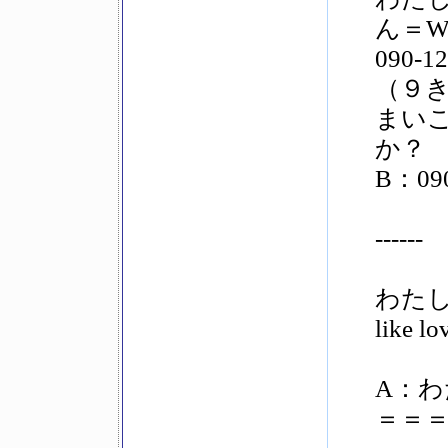
ん＝Wh
090-
（９
まい
か？
B：09
------
わた
like l
A：
＝＝