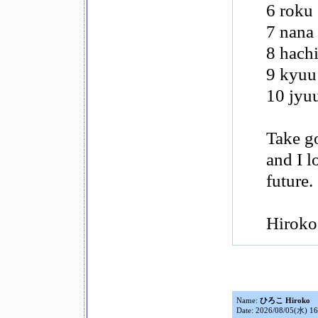
6 roku
7 nana
8 hach
9 kyuu
10 jyu
Take g
and I l
future.
Hiroko
Name:
ひろこ Hiroko
Date: 2026/08/05(水) 16