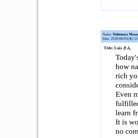
Name:
Nishimura Masa
Date: 2026/08/05(水) 15
Title: Luis さん
Today'
how na
rich yo
conside
Even mo
fulfill
learn f
It is w
no comp