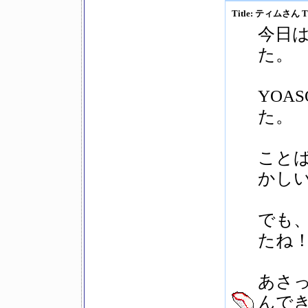
Title: ティムさん Ti
今日
た。
YOA
た。
こと
かし
でも
たね
あさっ
んで