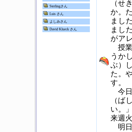
（せ
Sterlingさん
か。
Luis さん
まし
よしみさん
まし
David Klueck さん
がア
授業
うか
ぶ）
た。
す。
今日
（ば
い。
来週
明日