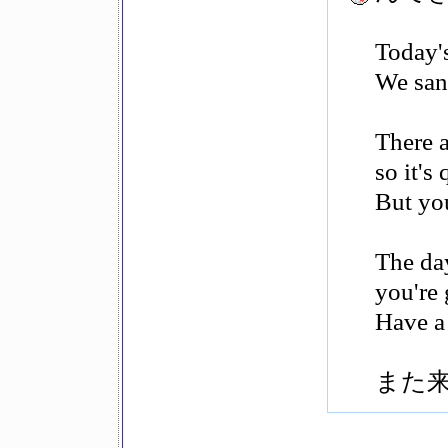
Today's
We san
There 
so it's 
But you
The da
you're
Have a 
また