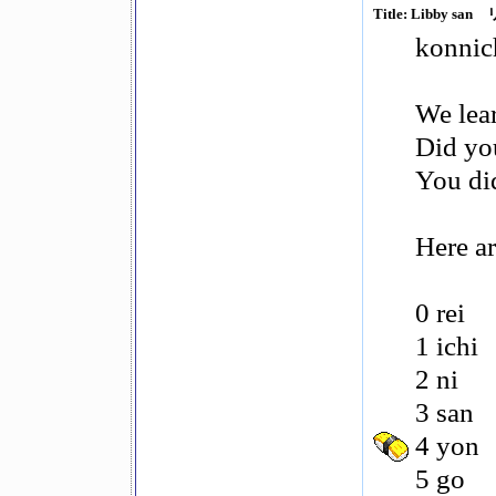
Title: Libby sa
konnic
We lea
Did yo
You did
Here ar
0 rei
1 ichi
2 ni
3 san
4 yon
5 go