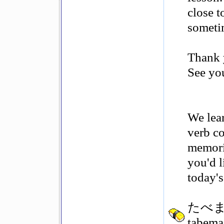
close t
sometim
Thank y
See you
We lea
verb co
memoriz
you'd l
today's
たべ
tabema