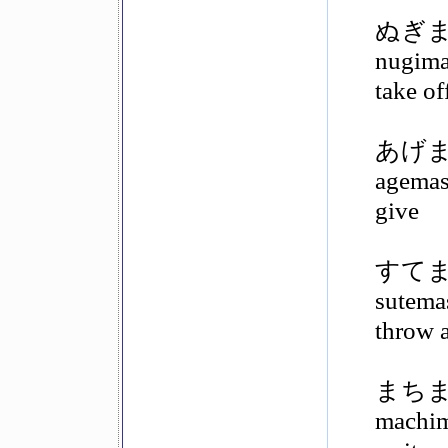
ぬぎ
nugim
take of
あげ
agema
give
すて
sutema
throw 
まち
machi