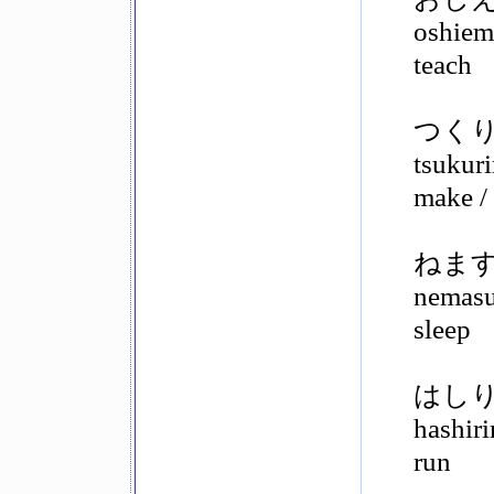
oshiem
teach
つく
tsukur
make / 
ねま
nemas
sleep
はし
hashir
run