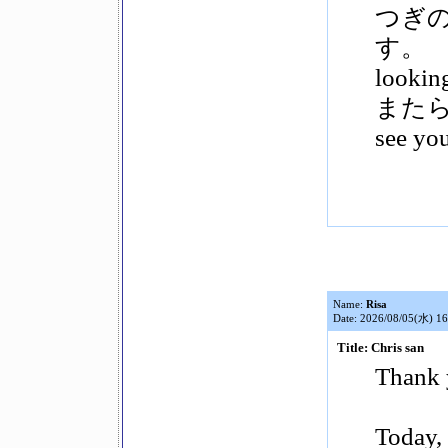
つぎ
す。
looking
また
see yo
Name:
Risa
Date: 2026/08/05(水) 16
Title: Chris san
Thank 
Today,