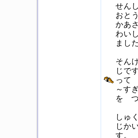
せん
おと
かあ
わい
まし
そん
じで
って
～す
を 
しゅく
じか
す。