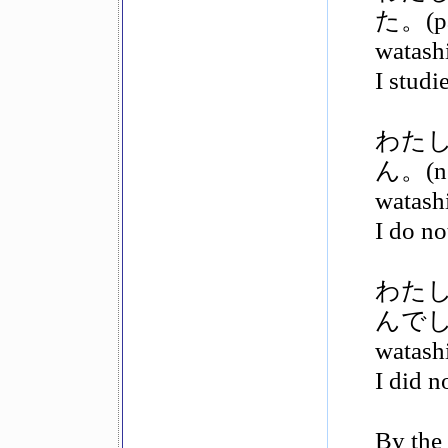
た。(pa
watash
I studi
わた
ん。(ne
watash
I do no
わた
んでした。
watash
I did n
By the 