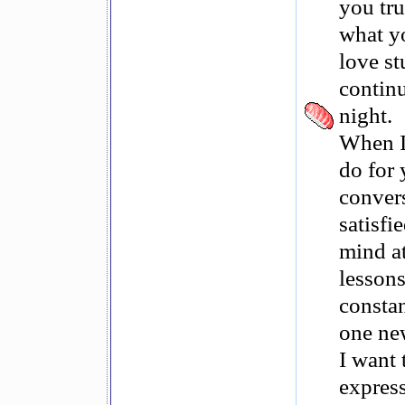
you tr
what y
love s
continu
night.
When I 
do for 
conver
satisfi
mind at
lesson
consta
one ne
I want 
express