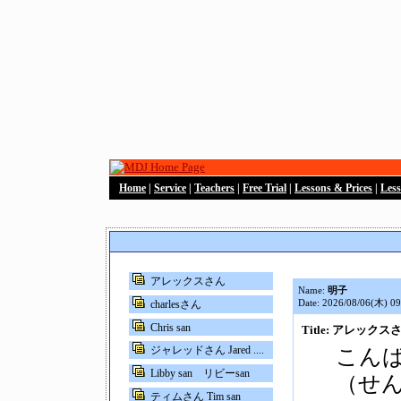
Home
|
Service
|
Teachers
|
Free Trial
|
Lessons & Prices
|
Les
アレックスさん
Name:
明子
Date: 2026/08/06(木) 09
charlesさん
Chris san
Title: アレックス
ジャレッドさん Jared ....
こん
Libby san リビーsan
（せ
ティムさん Tim san