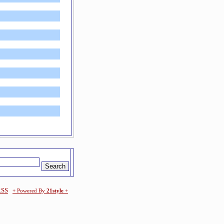
RSS
+ Powered By
21style
+