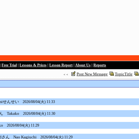
|
Free Trial
|
Lessons & Prices
|
Lesson Report
|
About Us
|
Reports
Post New Message
TopicTitle
＜＜
miせんせい
2026/08/04(火) 11:33
ん
Takako
2026/08/04(火) 11:30
ako
2026/08/04(火) 11:29
andさん
Nao Kagiuchi
2026/08/04(火) 11:29