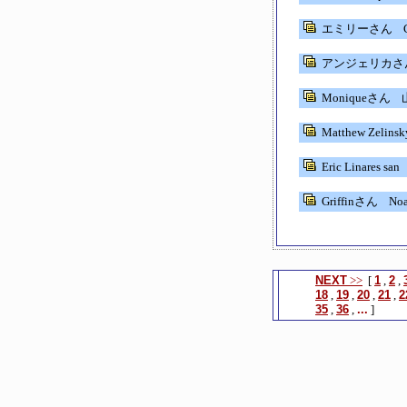
エミリーさん
C
アンジェリカさ
Moniqueさん
Matthew Zelin
Eric Linares san
Griffinさん
No
NEXT
>>
[
1
,
2
,
18
,
19
,
20
,
21
,
2
35
,
36
,
...
]