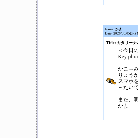
Name:
かよ
Date: 2026/08/05(水) 
Title: カタリー
＜今日
Key p
かこ⇔
りょうが
スマホ
～たい
また、
かよ