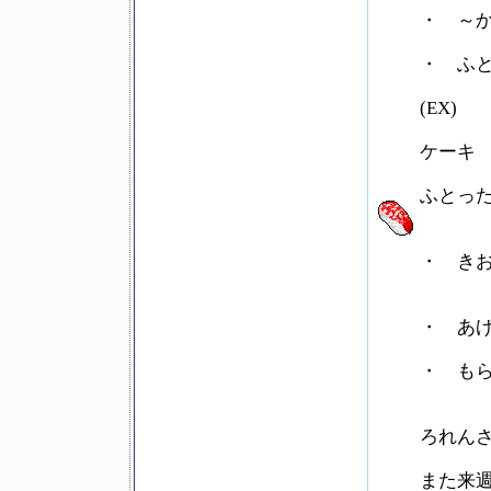
・ ～か
・ ふと
(EX)
ケーキ
ふとった
・ きおん
・ あげま
・ もら
ろれんさ
また来週