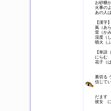
お砂糖
火事の
あの人
【漢字
嵐（あ
雷（か
湿度（
噴火（
【単語
にらむ
花子（
裏切る 
信じて
だます
彼女 