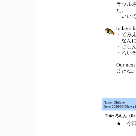
ラウル
た。
いいで
today's 
・でみ
なんに
・じし
・れい
Our nex
またね
Name:
Chihiro
Date: 2026/08/05(水) 
Title: ろれん（R
★ 今日 