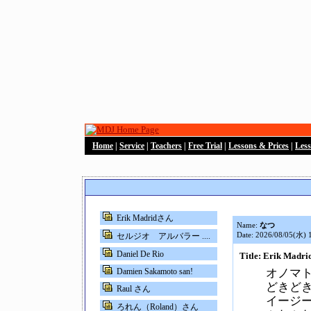
Home
|
Service
|
Teachers
|
Free Trial
|
Lessons & Prices
|
Les
Erik Madridさん
Name:
なつ
Date: 2026/08/05(水) 
セルジオ アルバラー ....
Daniel De Rio
Title: Erik Mad
Damien Sakamoto san!
オノマ
どきど
Raul さん
イージ
ろれん（Roland）さん