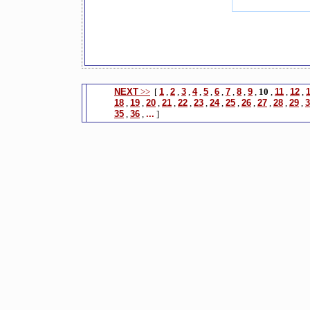
NEXT
>>
[
1
,
2
,
3
,
4
,
5
,
6
,
7
,
8
,
9
,
10
,
11
,
12
,
18
,
19
,
20
,
21
,
22
,
23
,
24
,
25
,
26
,
27
,
28
,
29
,
3
35
,
36
,
...
]