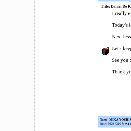
Title: Daniel De R
I really 
Today's 
Next les
Let's kee
See you
Thank y
Name:
MIKA YOSHI
Date: 2026/08/05(水) 