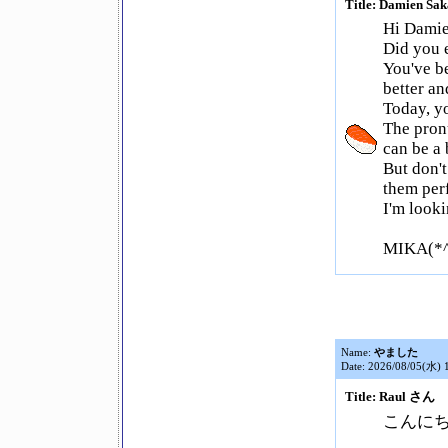
Title: Damien Sa
Hi Damie
Did you e
You've be
better an
Today, y
The pronu
can be a b
But don't
them perf
I'm look
MIKA(*^
Name:
やました
Date: 2026/08/05(水) 
Title: Raul さん
こんに