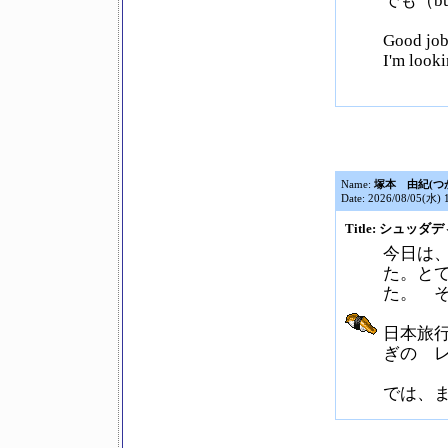
でも（bu
Good jo
I'm look
Name:
塚本 由紀(つ
Date: 2026/08/05(水) 
Title: シュッ
今日は
た。と
た。 
日本旅
ぎの 
では、