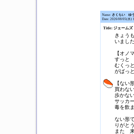
Name:
さくらい ゆ
Date: 2026/08/05(水) 
Title: ジェー
きょう
いまし
【オノ
すっと
むくっ
がばっ
【ない
買わな
歩かな
サッカ
毒を飲
ない形
りがと
また 