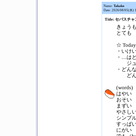
Name:
Takako
Date: 2026/08/05(水) 
Title: セバスチ
きょう
とても
☆ Today
・いけい
・…は
ジュー
・どんな +
どんな
(words)
はやい
おそい
まずい
やさし
シンプ
すっぱ
にがい