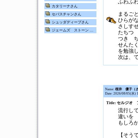
ふわふ
カタリーナさん
まるご
セバスチャンさん
ひらが
シュッダディープさん
さしす
ジェームズ ストーン ....
たちつ
つき 
せんた
を勉強
次は、
Name:
桜井 優子（
Date: 2026/08/05(水) 
Title: セルジ
流行し
違いを
もしろ
【そう