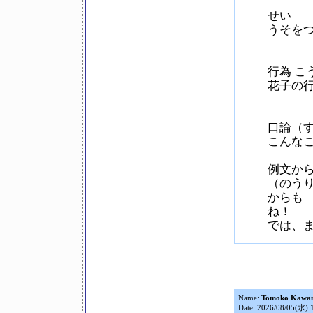
せい
うそを
行為 こ
花子の
口論（す
こんな
例文か
（のう
からも
ね！
では、
Name:
Tomoko Kawa
Date: 2026/08/05(水) 