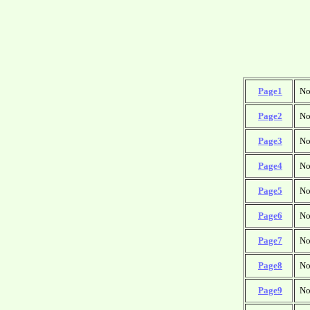
□
Page1
No
□
Page2
No
□
Page3
No
□
Page4
No
□
Page5
No
□
Page6
No
□
Page7
No
□
Page8
No
□
Page9
No