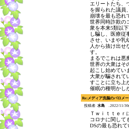
エリートたち、
を握られた議員
崩壊を最も恐れ
世界同時詐欺の
衆を本来5類以
し騙し、医療従
させ、いまや乳
人から抜け出せ
す。
まるでこれは悪
世界の大衆はそ
起こし始めてい
大衆が騙されて
すことに立ち上
催眠の種明かし
Re:メディア洗脳のバロメ
投稿者:
水島
..2022/11/30
Ｔｗｉｔｔｅｒ
コロナに関して
DSの最も恐れ