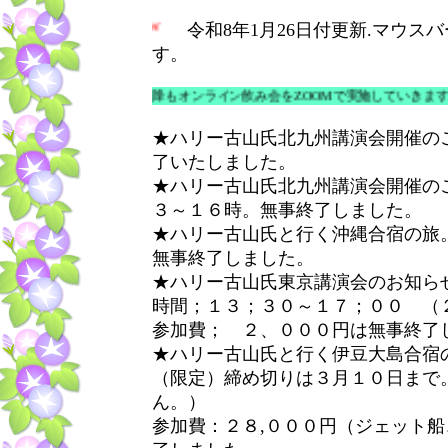
NEW
令和8年1月26日付更新.マウ
す。
26年1月以降もオンライン飲み会をZOOMで実施していきます。原則どなたで
★ハリー古山氏北九州講演会開催のご
了いたしました。
★ハリー古山氏北九州講演会開催の
３～１６時。無事終了しました。
★ハリー古山氏と行く沖縄合宿の旅
無事終了しました。
★ハリー古山氏東京講演会のお知ら
時間；１３；３０～１７；００ （
参加費； ２、０００円は無事終了
★ハリー古山氏と行く伊豆大島合宿の旅
（限定）締め切りは３月１０日まで
ん。）
参加費：２８,０００円（ジェット船