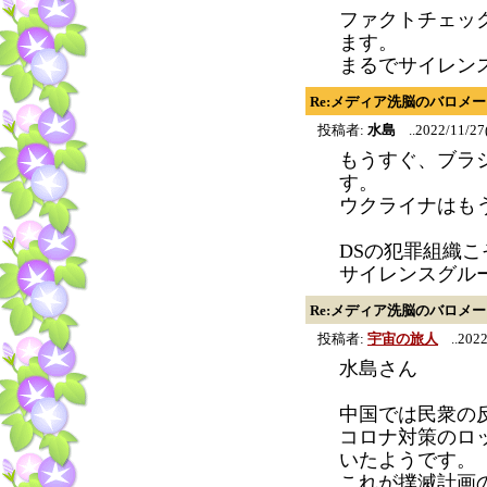
ファクトチェッ
ます。
まるでサイレン
Re:メディア洗脳のバロメ
投稿者:
水島
..2022/11/27
もうすぐ、ブラ
す。
ウクライナはも
DSの犯罪組織
サイレンスグルー
Re:メディア洗脳のバロメ
投稿者:
宇宙の旅人
..2022
水島さん
中国では民衆の
コロナ対策のロ
いたようです。
これが撲滅計画