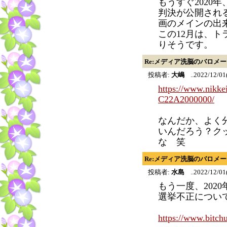
もうすぐ2020
判決が公開され
画のメインの出
この12月は、
りそうです。
Re:メディア洗脳のバロメ
投稿者:
大嶋
..2022/12/01
https://www.nik
C22A2000000/
なんだか、よく
いんだろう？ク
な 笑
Re:メディア洗脳のバロメ
投稿者:
水島
..2022/12/01
もう一度、202
選挙不正につい
https://www.bitch