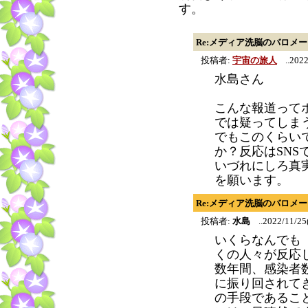
す。
Re:メディア洗脳のバロメ
投稿者:
宇宙の旅人
..2022
水島さん
こんな報道って
では疑ってしま
でもこのくらい
か？反応はSNS
いづれにしろ真
を願います。
Re:メディア洗脳のバロメ
投稿者:
水島
..2022/11/25
いくらなんでも
くの人々が反応
数年間、感染者
に振り回されて
の手段であるこ