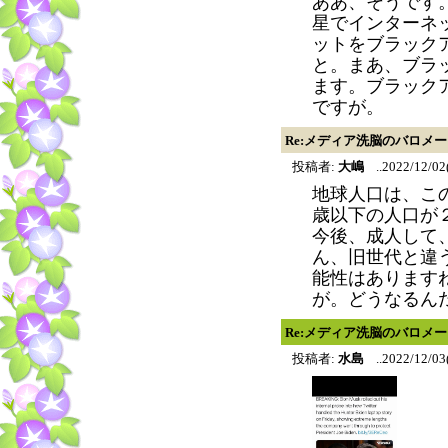
ああ、そうです
星でインターネ
ットをブラック
と。まあ、ブラ
ます。ブラック
ですが。
Re:メディア洗脳のバロメ
投稿者:
大嶋
..2022/12/02
地球人口は、こ
歳以下の人口が
今後、成人して
ん、旧世代と違
能性はあります
が。どうなるん
Re:メディア洗脳のバロメ
投稿者:
水島
..2022/12/03