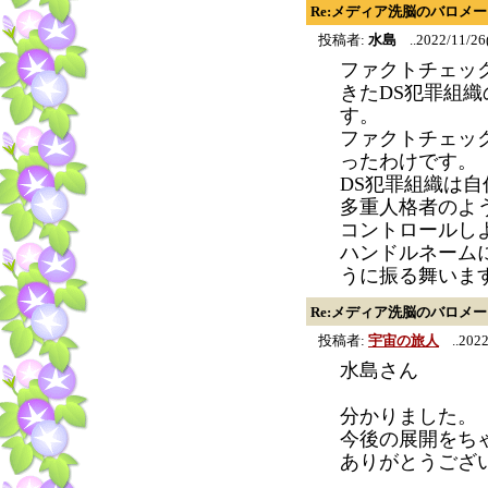
Re:メディア洗脳のバロメ
投稿者:
水島
..2022/11/26
ファクトチェッ
きたDS犯罪組
す。
ファクトチェッ
ったわけです。
DS犯罪組織は
多重人格者のよ
コントロールし
ハンドルネーム
うに振る舞いま
Re:メディア洗脳のバロメ
投稿者:
宇宙の旅人
..2022
水島さん
分かりました。
今後の展開をち
ありがとうござ