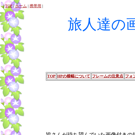
|
TOP
|
ホーム
|
携帯用
|
旅人達の
TOP
HPの横幅について
フレームの注意点
フォ
皆さんが待ち望んでいた画像付きの