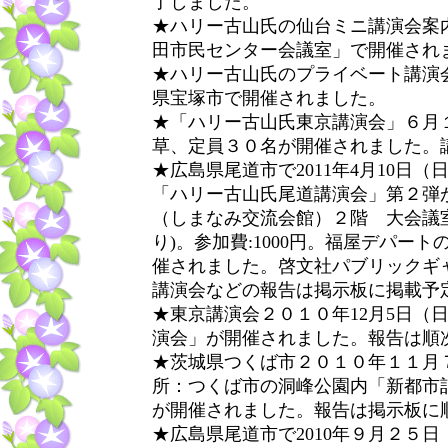
了しました。
★ハリー古山氏の仙台ミニ講演会案内
田市民センター会議室」で開催され
★ハリー古山氏のプライベート講演
県宝塚市で開催されました。
★「ハリー古山氏東京講演会」６月１２
草、定員３０名が開催されました。
★広島県尾道市で2011年4月10日
「ハリー古山氏尾道講演会」第２弾
（しまなみ交流会館）２階 大会議室
り)。参加費:1000円。福屋デパ
催されました。啓文社パブリックギ
講演会などの報告は掲示板に掲載予
★東京講演会２０１０年12月5日（日
演会」が開催されました。報告は順
★茨城県つくば市２０１０年１１月
所：つくば市の洞峰公園内「新都市
が開催されました。報告は掲示板に
★広島県尾道市で2010年９月２５