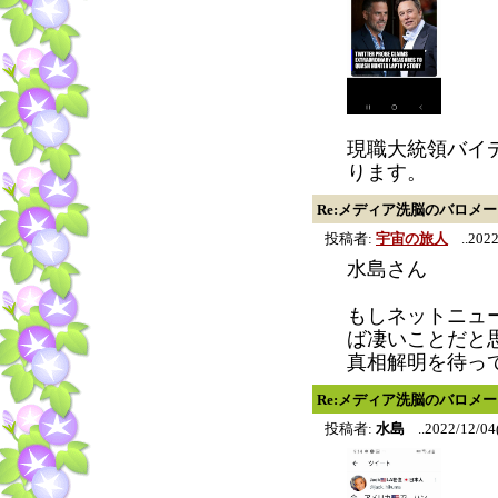
現職大統領バイ
ります。
Re:メディア洗脳のバロメ
投稿者:
宇宙の旅人
..2022
水島さん
もしネットニュ
ば凄いことだと
真相解明を待っ
Re:メディア洗脳のバロメ
投稿者:
水島
..2022/12/04