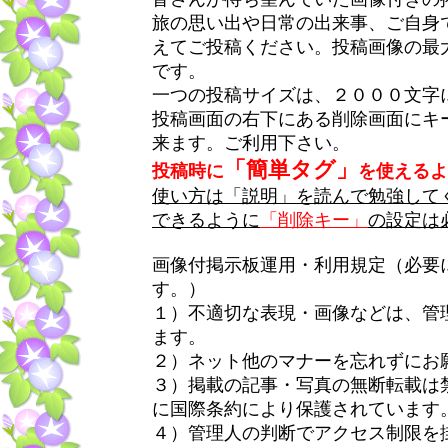
旅の思い出や日常の出来事、ご自身
えてご投稿ください。投稿画像の最
です。
一つの投稿サイズは、２０００文字
投稿画面の右下にある削除画面にキ
来ます。ご利用下さい。
「簡単タグ」
投稿時に
を使えるよ
使い方は「説明」を読んで勉強して
できるように
「削除キー」
の設定は
画像付掲示板運用・利用規定（必要
す。）
１）不適切な表現・画像などは、管
ます。
２）ネット他のマナーを忘れずにお
３）掲載の記事・写真の無断転載は
に国際条約により保護されています
４）管理人の判断でアクセス制限を