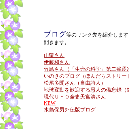
ブログ
等のリンク先を紹介します
開きます。
山猿さん
伊藤和さん
竹島さん（「生命の科学」第二弾逐
いのきのブログ（ほんだらストリート
松尾多聞さん（自由詩人）
地球変動を歓迎する愚人の備忘録（
現代ＵＦＯ全史天宮清さん
NEW
水島保男外伝版ブログ