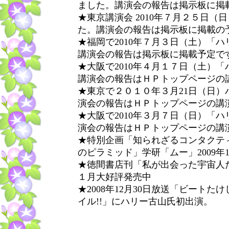
ました。講演会の報告は掲示板に掲
★東京講演会 2010年７月２５日
た。講演会の報告は掲示板に掲載の
★福岡で2010年７月３日（土）「
講演会の報告は掲示板に掲載予定で
★大阪で2010年４月１７日（土）
講演会の報告はＨＰトップページの
★東京で２０１０年３月21日（日
演会の報告はＨＰトップページの講
★大阪で2010年３月７日（日）「
演会の報告はＨＰトップページの講
★特別企画「知られざるコンタクテ
のピラミッド」学研「ムー」2009
★徳間書店刊「私が出会った宇宙人た
１月大好評発売中
★2008年12月30日放送「ビートた
イル!!」にハリー古山氏初出演。