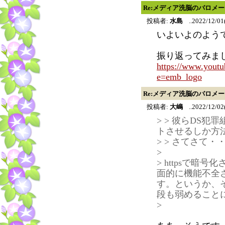
Re:メディア洗脳のバロメ
投稿者:
水島
..2022/12/01
いよいよのよう
振り返ってみまし
https://www.you
e=emb_logo
Re:メディア洗脳のバロメ
投稿者:
大嶋
..2022/12/02
> > 彼らDS
トさせるしか方
> > さてさて
>
> httpsで
面的に機能不全
す。というか、
段も弱めること
>