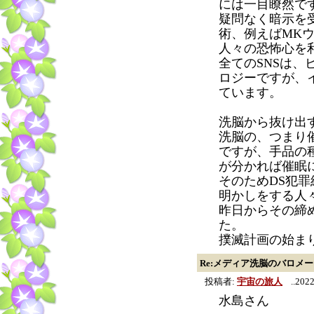
には一目瞭然で
疑問なく暗示を
術、例えばMK
人々の恐怖心を
全てのSNSは
ロジーですが、
ています。
洗脳から抜け出
洗脳の、つまり
ですが、手品の
が分かれば催眠
そのためDS犯
明かしをする人
昨日からその締
た。
撲滅計画の始ま
Re:メディア洗脳のバロメ
投稿者:
宇宙の旅人
..2022
水島さん