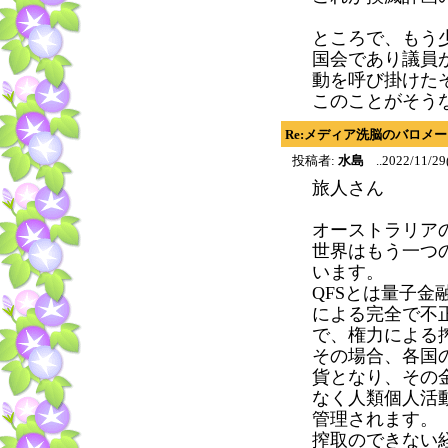
ところで、もう
国会であり議員
動を呼び掛けた
このことがそう
Re:メディア洗脳のバロメ
投稿者:
水島
..2022/11/29
旅人さん
オーストラリア
世界はもう一つ
います。
QFSとは量子
による完全で不
で、権力による
その場合、各国
貨となり、その
なく人類個人活
管理されます。
搾取のできない