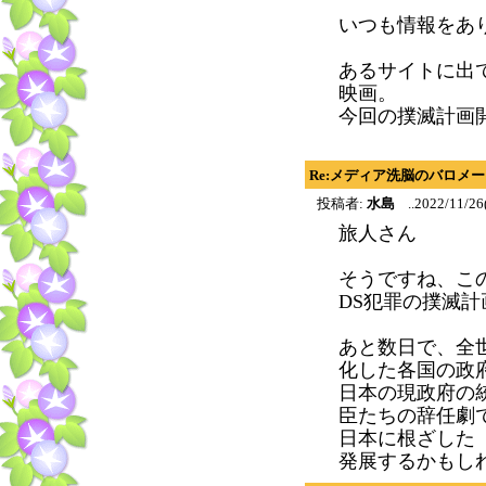
いつも情報をあ
あるサイトに出てい
映画。
今回の撲滅計画
Re:メディア洗脳のバロメ
投稿者:
水島
..2022/11/26
旅人さん
そうですね、こ
DS犯罪の撲滅
あと数日で、全
化した各国の政
日本の現政府の
臣たちの辞任劇
日本に根ざした
発展するかもし