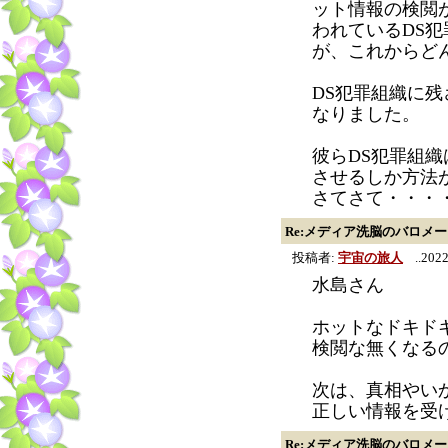
ット情報の検閲
われているDS
が、これからど
DS犯罪組織に残
なりました。
彼らDS犯罪組
させるしか方法
さてさて・・・
Re:メディア洗脳のバロメ
投稿者:
宇宙の旅人
..2022
水島さん
ホットなドキド
検閲な無くなる
次は、真相やい
正しい情報を受
Re:メディア洗脳のバロメ