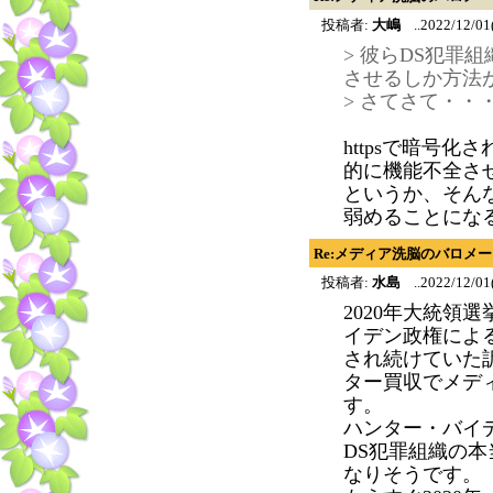
投稿者:
大嶋
..2022/12/01
> 彼らDS犯罪
させるしか方法
> さてさて・・
httpsで暗号
的に機能不全さ
というか、そん
弱めることにな
Re:メディア洗脳のバロメ
投稿者:
水島
..2022/12/01
2020年大統領
イデン政権による
され続けていた
ター買収でメデ
す。
ハンター・バイ
DS犯罪組織の
なりそうです。