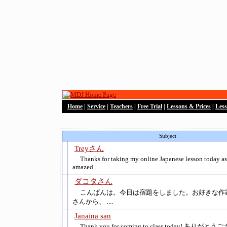
Home
|
Service
|
Teachers
|
Free Trial
|
Lessons & Prices
|
Les
Subject
Treyさん
Thanks for taking my online Japanese lesson today as
amazed ....
ダコタさん
こんばんは。今日は宿題をしました。お好きな作
さんから、 ....
Janaina san
Thank you for coming to class today! あり