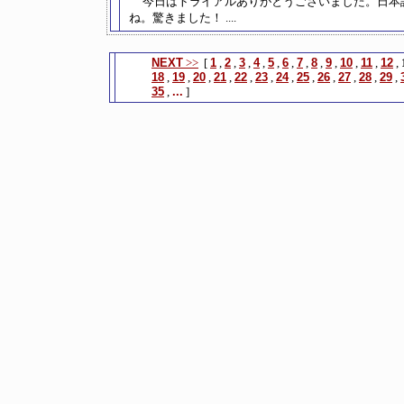
今日はトライアルありがとうございました。日本
ね。驚きました！ ....
NEXT
>>
[
1
,
2
,
3
,
4
,
5
,
6
,
7
,
8
,
9
,
10
,
11
,
12
,
18
,
19
,
20
,
21
,
22
,
23
,
24
,
25
,
26
,
27
,
28
,
29
,
35
,
...
]