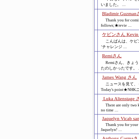
いました。 ....
Bladimir Guzma
Thank you for comin
follows;★revie ....
ケビンさん Kevin 
こんばんは、ケビンさんTod
‘チャレンジ ....
Remiさん
Remiさん、き
たのしかったです。 ...
James Wang さん
ニュースを見て、
Today's point★NHKニュ
Luka Alienstage
There are only two k
no time ....
Jaquelyn Vicab sa
Thank you for your h
Jaquelyn! ....
Anthony Garma