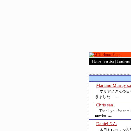
Home
|
Service
|
Teachers
Mariano Murray s
マリアノさん今日
きました！ ....
Chris san
Thank you for comin
movies. ....
Danielさん
本日もレッスンを