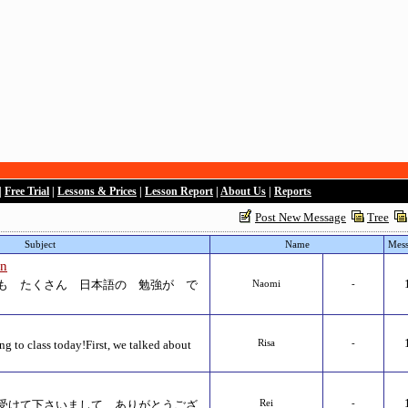
|
Free Trial
|
Lessons & Prices
|
Lesson Report
|
About Us
|
Reports
Post New Message
Tree
Subject
Name
Mess
an
も たくさん 日本語の 勉強が で
Naomi
-
g to class today!First, we talked about
Risa
-
受けて下さいまして、ありがとうござ
Rei
-