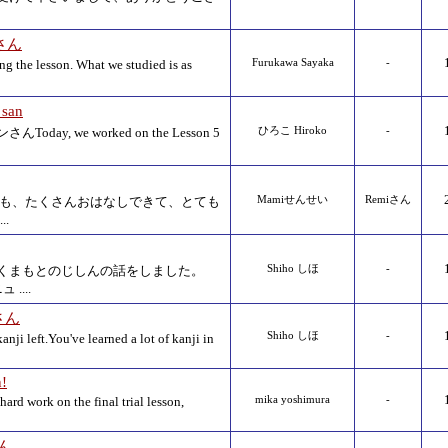
nさん
g the lesson. What we studied is as
Furukawa Sayaka
-
san
ay, we worked on the Lesson 5
ひろこ Hiroko
-
ょうも、たくさんおはなしできて、とても
Mamiせんせい
Remiさん
.
くまもとのじしんの話をしました。
Shiho しほ
-
 ....
 さん
Shiho しほ
-
anji left.You've learned a lot of kanji in
n!
ard work on the final trial lesson,
mika yoshimura
-
さん