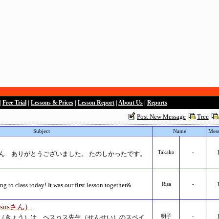
|
Free Trial
|
Lessons & Prices
|
Lesson Report
|
About Us
|
Reports
Post New Message
Tree
Subject
Name
Mess
Takako
-
ん ありがとうございました。 たのしかったです。
g to class today! It was our first lesson together&
Risa
-
susさん）
（きょう）は、ヘスゥス先生（せんせい）のスペイ
明子
-