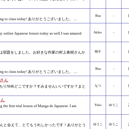
Risa
-
oming to class today! ありがとうございました。 ....
Akiko
-
y online Japanese lesson today as well.I was amazed
は宿題をしました。お好きな作家の村上春樹さんか
明子
-
Risa
-
oming to class today! ありがとうございました。 ....
osさん
ちりNHKどこですか？すみませんいいですか？まと
なつ
-
 さん
Yuko
ゆうこ
 the first trial lesson of Manga de Japanese. I am
nさんと会えて、とてもうれしかったです！ありがとう
ゆうこ
ゆうこ