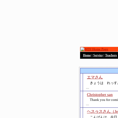
Home
|
Service
|
Teachers
エマさん
きょうは れっす
....
Christopher san
Thank you for comin
....
ヘスゥスさん（Je
こんばんは。今日