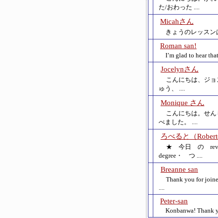
た/おわった ....
Micahさん
きょうのレッスンは、I
Roman san!
I’m glad to hear that
Jocelynさん
こんにちは、ジョスリン
ゅう、 ....
Monique さん
こんにちは。せん
べました。 ....
ろべると（Rober
★ 今日 の re
degree・ つ ....
Breanne san
Thank you for joine
....
Peter-san
Konbanwa! Thank you 