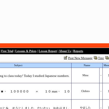
|
Free Trial
|
Lessons & Prices
|
Lesson Report
|
About Us
|
Reports
Post New Message
Tree
Subject
Name
Mess
g to class today! Today I studied Japanese numbers.
Mina
-
review ★・ １０００００ ＝ １０ man・ １０
Chihiro
-
ーじを そうじしました。だいたい おわりまし
やました
-