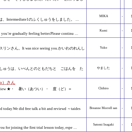
MIKA
-
ntermediate1のふくしゅうをしました。 ....
Kumi
-
 you’re gradually feeling better.Please continu ....
さん。It was nice seeing you.かいわのれんし
Yuko
-
しゅうは、いべんとのともだちと ごはんを た
やました
-
to）さん
view ★・ 暑い（あつい）・ 度（ど）＝
Chihiro
-
d today.We did free talk a bit and reviewd ～taides
Breanne Morrell san
-
Satomi Inagaki
-
for joining the first trial lesson today, espe ....