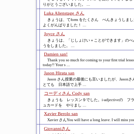
りがとうございました。 ....
Luka Alienstage さん
きょうは、てform をたくさん べんきょうしま
よくがんばりました！ ....
Joyce さん
きょうは、「じしょけい＋ことができます」のべ
うをしました。 ....
Damien san!
Thank you so much for coming to your first trial less
today!! Your s ....
Jason Hirata san
Jason さん授業の最後にも言いましたが、Jaso
とても 日本語で上手 ....
コーディさん Cody san
きょうも レッスン９でした。i-adjectiveの フ
ュカードを やりまし ....
Xavier Berolo san
Xavier さんYou will have a long leave. I will miss you
Giovanniさん