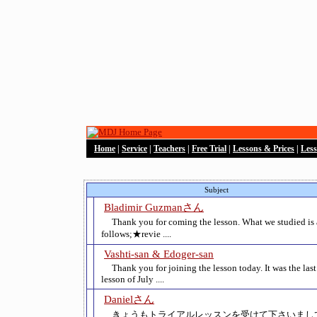
Home
|
Service
|
Teachers
|
Free Trial
|
Lessons & Prices
|
Les
Subject
Bladimir Guzmanさん
Thank you for coming the lesson. What we studied is 
follows;★revie ....
Vashti-san & Edoger-san
Thank you for joining the lesson today. It was the last
lesson of July ....
Danielさん
きょうもトライアルレッスンを受けて下さいまし