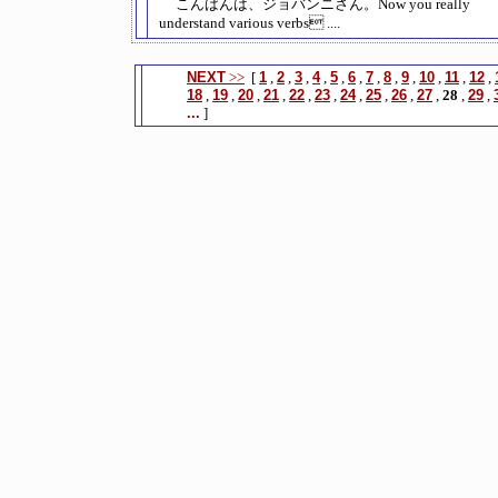
こんばんは、ジョバンニさん。Now you really
understand various verbs ....
NEXT
>>
[
1
,
2
,
3
,
4
,
5
,
6
,
7
,
8
,
9
,
10
,
11
,
12
,
18
,
19
,
20
,
21
,
22
,
23
,
24
,
25
,
26
,
27
,
28
,
29
,
...
]