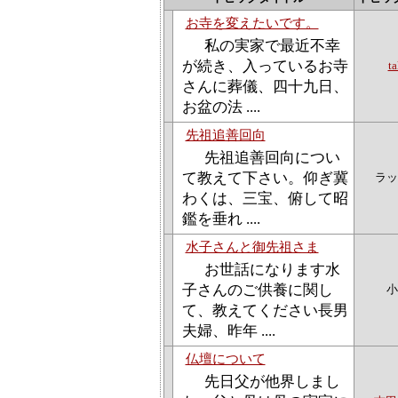
お寺を変えたいです。
私の実家で最近不幸
が続き、入っているお寺
ta
さんに葬儀、四十九日、
お盆の法 ....
先祖追善回向
先祖追善回向につい
て教えて下さい。仰ぎ冀
ラッ
わくは、三宝、俯して昭
鑑を垂れ ....
水子さんと御先祖さま
お世話になります水
子さんのご供養に関し
小
て、教えてください長男
夫婦、昨年 ....
仏壇について
先日父が他界しまし