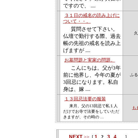
ですので、 ....
３１日の戒名の読み上げに
ついて・・。
質問させて下さい。
久
仏壇で勤行する際、過去
帳の先祖の戒名を読み上
げますが ....
お墓問題と実家の問題。
こんにちは。父が3年
前に他界し、今年の夏が
ふる
3回忌になります。私自
身は、嫁 ....
１３回忌法要の服装
来月、父の13回忌で私１人
も
だけでお寺で法要をしていただ
きますが、その時の ....
NEXT
>>
[
1
,
2
,
3
,
4
,
...
]