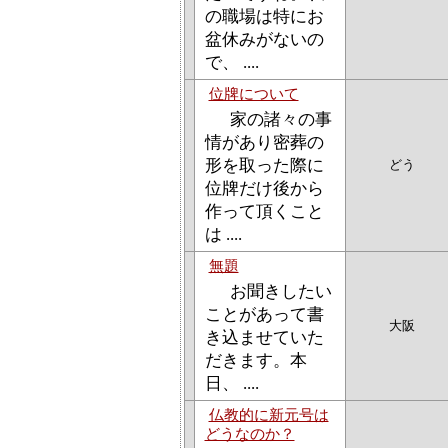
の職場は特にお
盆休みがないの
で、 ....
位牌について
家の諸々の事
情があり密葬の
形を取った際に
どう
位牌だけ後から
作って頂くこと
は ....
無題
お聞きしたい
ことがあって書
大阪
き込ませていた
だきます。本
日、 ....
仏教的に新元号は
どうなのか？