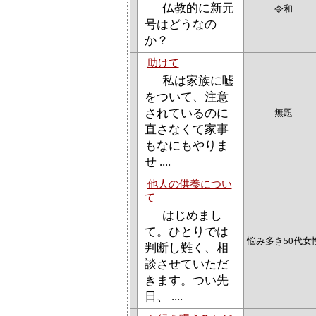
仏教的に新元
令和
号はどうなの
か？
助けて
私は家族に嘘
をついて、注意
されているのに
無題
直さなくて家事
もなにもやりま
せ ....
他人の供養につい
て
はじめまし
て。ひとりでは
悩み多き50代女
判断し難く、相
談させていただ
きます。つい先
日、 ....