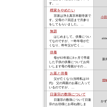
す。 ....
檀家をやめたい
宗派は浄土真宗本願寺派で
小田
す。父母の７回忌まで月参り
をしてもらいました。 ....
無題
はじめまして。供養につい
aim
てなのですが、一昨年母が亡
くなり、昨年父が亡く ....
供養
母が63年前に8ヶ月で早産
新
した子供の供養についてお伺
いします母の母親がその ....
お墓と供養
父が亡くなり(当時私は10
燈
代) 父の両親のお墓に入って
いるのですが、 ....
日蓮宗の数珠について
日蓮宗の数珠について日蓮
かず
宗のお坊様にお尋ね致しま