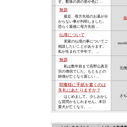
す。数珠の房の形や色に ....
無題
最近、母方先祖のお墓が分
孫
からない事が判明しました。
恐らく最後に母方先祖 ....
仏壇について
実家の仏壇の事についてご
monki
相談したいことがあります。
私が生まれて半年で、 ....
無題
私は数年前まで高野山真言
元僧
宗の僧侶でした。もともとの
師僧が亡くなり新しい ....
閻魔様に手紙を書くのは
失礼にあたりますか？
さち
はじめまして。少しおかし
な質問かもしれません。本日
愛犬が亡くなり、 ....