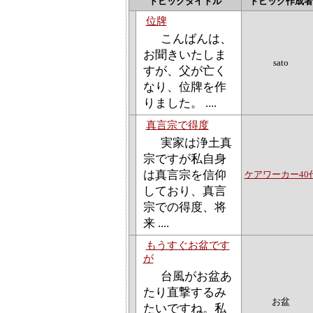
トピックタイトル
トピック作成者
位牌
こんばんは、
お聞きいたしま
sato
すが、父が亡く
なり、位牌を作
りました。 ....
真言宗で得度
実家は浄土真
宗ですが私自身
は真言宗を信仰
ケアワーカー40
しており、真言
宗での得度、将
来 ....
もうすぐお盆です
が
台風がお盆あ
たり直撃するみ
お盆
たいですね。私