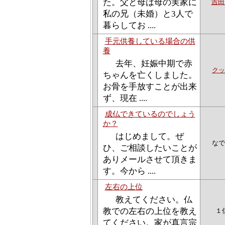
た。父と母は母の実家に
吉田
私の兄（未婚）と3人で
暮らしてお ....
手元供養している場合の供
養
去年、妊娠中期で赤
クッ
ちゃんを亡くしました。
お骨を手放すことが出来
ず、現在 ....
成仏できているのでしょう
か？
はじめまして。ぜ
なで
ひ、ご相談したいことが
ありメールさせて頂きま
す。今から ....
左右の上位
教えてください。仏
教での左右の上位を教え
１
てください。家が真言宗