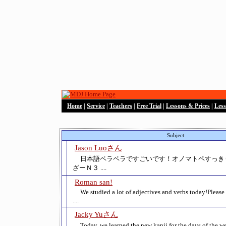
Home
|
Service
|
Teachers
|
Free Trial
|
Lessons & Prices
|
Les
Subject
Jason Luoさん
日本語ペラペラですごいです！オノマトペすっき
ざーＮ３ ....
Roman san!
We studied a lot of adjectives and verbs today!Please
....
Jacky Yuさん
Today, we learned the new kanji for the days of 