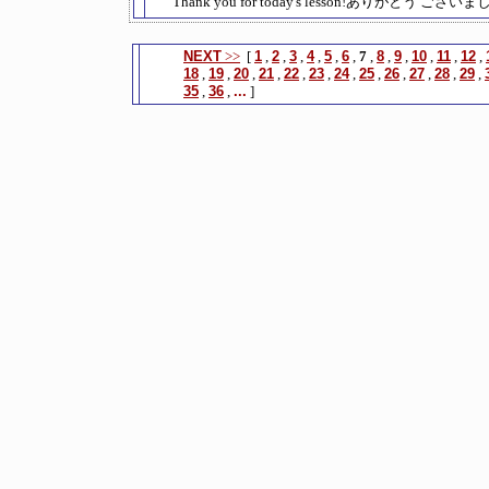
Thank you for today's lesson!ありがとう ございまし
NEXT
>>
[
1
,
2
,
3
,
4
,
5
,
6
,
7
,
8
,
9
,
10
,
11
,
12
,
18
,
19
,
20
,
21
,
22
,
23
,
24
,
25
,
26
,
27
,
28
,
29
,
35
,
36
,
...
]