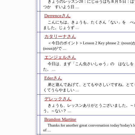
きょうのレッスン28：にじゅうはち８月５日：は
つか すいよう日 ....
Derrenceさん
こんにちは。きょうも、たくさん「ない」を べ
ました。じょうず ....
カタリーナさん
＜今日のポイント＞Lesson 2 Key phrase 2: (nou
(noun)がで ....
エンジェルさん
今日は、まず「こん虫さいしゅう」の はなしを
た。 ....
Ederさん
弟と遊んであげて、とてもやさしいですね。とて
くてうらやましい ....
デレックさん
きょうも、レッスンありがとうございました。～
う。～ない？ ....
Brandon Martine
Thanks for another great conversation today!today's l
of ....