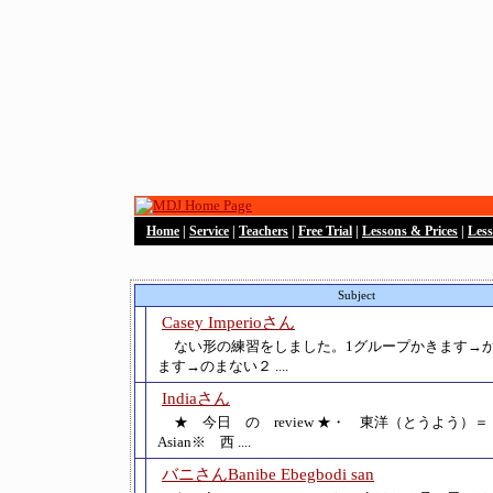
Home
|
Service
|
Teachers
|
Free Trial
|
Lessons & Prices
|
Les
Subject
Casey Imperioさん
ない形の練習をしました。1グループかきます→
ます→のまない２ ....
Indiaさん
★ 今日 の review ★・ 東洋（とうよう）＝ ori
Asian※ 西 ....
バニさんBanibe Ebegbodi san