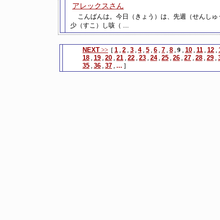
アレックスさん
こんばんは。今日（きょう）は、先週（せんしゅ
少（すこ）し咳（ ....
NEXT
>>
[
1
,
2
,
3
,
4
,
5
,
6
,
7
,
8
,
9
,
10
,
11
,
12
,
18
,
19
,
20
,
21
,
22
,
23
,
24
,
25
,
26
,
27
,
28
,
29
,
35
,
36
,
37
,
...
]