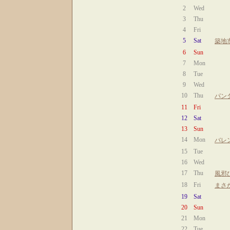
2
Wed
3
Thu
4
Fri
5
Sat
築地
6
Sun
7
Mon
8
Tue
9
Wed
10
Thu
パン
11
Fri
12
Sat
13
Sun
14
Mon
バレ
15
Tue
16
Wed
17
Thu
風邪
18
Fri
まさ
19
Sat
20
Sun
21
Mon
22
Tue