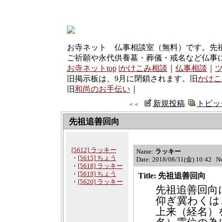
お寺ネット 仏事相談室（無料）です。先
ご祈願や永代供養墓・葬儀・戒名など仏事
お寺ネットtop
|
かけこみ相談
｜
仏事相談
｜
旧掲示板は、9月に閉鎖されます。旧
かけこ
旧
和尚のお手伝い
｜
新規投稿
トピッ
＜＜
先祖追善回向
[5612] ラッキー
Name:
ラッキー
・
[5615] ちょう
Date: 2018/08/31(金) 10:42 N
・
[5618] ラッキー
・
[5619] ちょう
Title: 先祖追善回向
・
[5620] ラッキー
先祖追善回向
仰ぎ冀わくは
上来（経名）