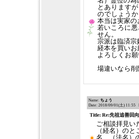
名）霊位の為
とありますが
のでしょうか
本当は実家の
若いころに悪
せん。
宗派は臨済宗
経本を買いお
よろしくお願
場違いなら削
Name:
ちょう
Date: 2018/09/01(土) 11:55
Title: Re:先祖追善回
ご相談拝見い
（経名）のと
名、（法名）