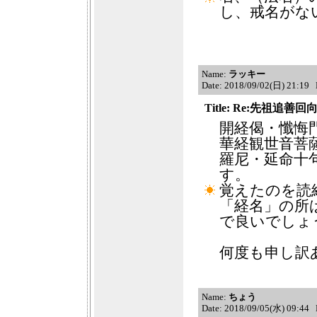
し、戒名がな
Name:
ラッキー
Date: 2018/09/02(日) 21:19
Title: Re:先祖追善回
開経偈・懺悔
華経観世音菩薩
羅尼・延命十
す。
覚えたのを読
「経名」の所
で良いでしょ
何度も申し訳
Name:
ちょう
Date: 2018/09/05(水) 09:44