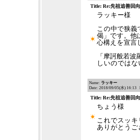
Title: Re:先祖追善回
ラッキー様
この中で狭義
偈」です。他
心構えを宣言
「摩訶般若波
しいのではな
Name:
ラッキー
Date: 2018/09/05(水) 16:13
Title: Re:先祖追善回
ちょう様
これでスッキ
ありがとうご