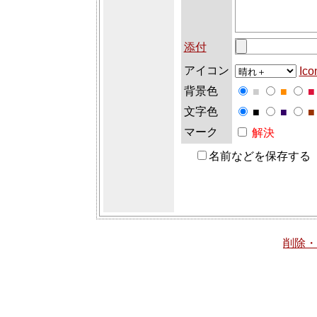
添付
アイコン
Ico
背景色
■
■
■
文字色
■
■
■
マーク
解決
名前などを保存する
削除・