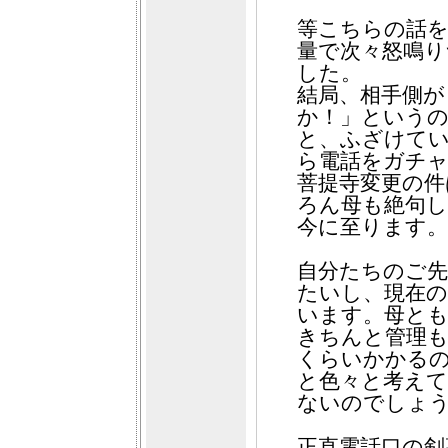
等こちらの話を
量で次々怒鳴
した。
結局、相手側が
か！」という
と、ふざけて
ら電話をガチ
菩提寺変更の件
ろん母も絶句し
今に至ります。
自分たちのご先
たいし、現在
います。母と
きちんと管理
くらいかかる
と色々と考え
ないのでしょ
正直電話口の剣