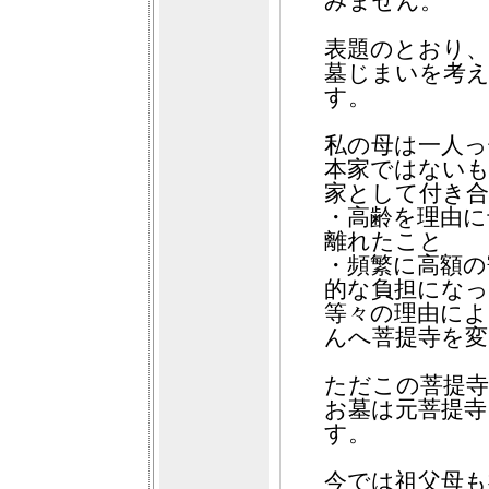
みません。
表題のとおり、
墓じまいを考
す。
私の母は一人っ
本家ではない
家として付き合
・高齢を理由に
離れたこと
・頻繁に高額の
的な負担にな
等々の理由によ
んへ菩提寺を変
ただこの菩提寺
お墓は元菩提
す。
今では祖父母も