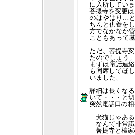
に入所してい
菩提寺を変更
のはやはり…
ちんと供養をし
方でなかなか
こともあって
ただ、菩提寺変
たのでしょう
まずは電話連絡
も同席してほ
いました。
詳細は長くな
いて・・・と切
突然電話口の相
犬猫じゃある
なんて非常識
菩提寺と檀家