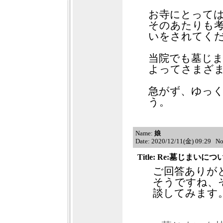
お寺にとって
そのあたりも
いをされてく
当院でも墓じ
よってさまざ
急がず、ゆっ
う。
Name:
娘
Date: 2020/12/11(金) 09:29 N
Title: Re:墓じまいにつ
ご回答ありが
そうですね、
談してみます