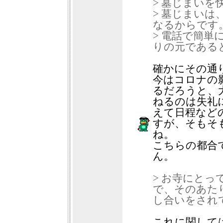
> 墓じまい
> 墓じまい
なるからです
> 電話で簡
りの元である
確かにその通
今はコロナの
るだろうと、
ねるのは失礼
えて日程など
すが、そもそ
ね。
こちらの都合
ん。
> お寺にと
で、そのあた
し合いをされ
これに関して