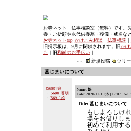
お寺ネット 仏事相談室（無料）です。
養・ご祈願や永代供養墓・葬儀・戒名な
お寺ネットtop
|
かけこみ相談
｜
仏事相談
｜
旧掲示板は、9月に閉鎖されます。旧
かけ
も
｜旧
和尚のお手伝い
｜
新規投稿
ツリー
＜＜
墓じまいについて
[5689] 娘
Name:
娘
・
[5690] 尊明
Date: 2020/12/10(木) 17:07 No:
・
[5691] 娘
Title: 墓じまいについて
もしよろしけ
場をお借りし
初めて利用す