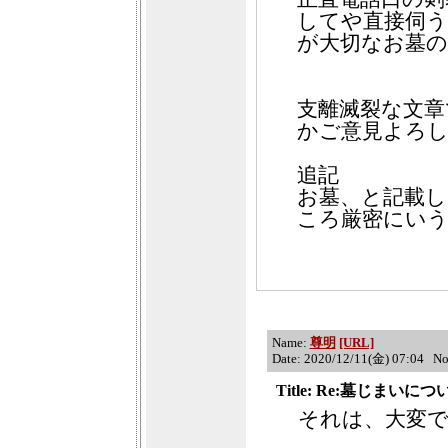
してや直接伺
が大切なお墓
支離滅裂な文章
かご意見よろ
追記
お墓、と記載
ころ厳密にい
Name:
尊明
[URL]
Date: 2020/12/11(金) 07:04 N
Title: Re:墓じまいにつ
それは、大変