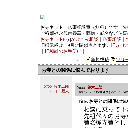
お寺ネット 仏事相談室（無料）です。先
ご祈願や永代供養墓・葬儀・戒名など仏事
お寺ネットtop
|
かけこみ相談
｜
仏事相談
｜
旧掲示板は、9月に閉鎖されます。旧
かけ
｜旧
和尚のお手伝い
｜
新規投稿
ツリ
＜＜
お寺との関係に悩んでおります
[5755] 鈴木二郎
Name:
鈴木二郎
・
[5756] 一般人
Date: 2023/05/03(水) 22:12 No
Title: お寺との関係に
相談に乗って下
先祖代々のお寺
費②護寺費として