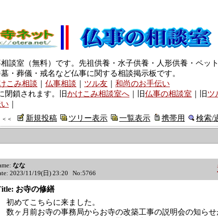
事相談室（無料）です。先祖供養・水子供養・人形供養・ペッ
養墓・葬儀・戒名など仏事に関する相談掲示板です。
けこみ相談
｜
仏事相談
｜
ツル友
｜
和尚のお手伝い
に閉鎖されます。旧
かけこみ相談室へ
｜旧
仏事の相談室
｜旧
ツ
伝い
｜
新規投稿
ツリー表示
一覧表示
携帯用
検索/
＜＜
ame:
なな
ate: 2023/11/19(日) 23:20 No:5766
Title: お寺の修繕
初めてこちらに来ました。
数ヶ月前お寺の事務局からお寺の改築工事の説明会の知らせ