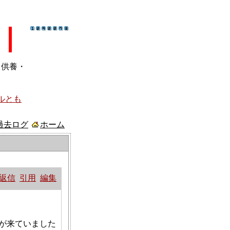
ト供養・
ルとも
過去ログ
ホーム
返信
引用
編集
が来ていました