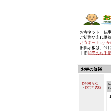
お寺ネット 仏
ご祈願や永代供
お寺ネットtop
|
か
旧掲示板は、9月
｜旧
和尚のお手
お寺の修繕
[5766] なな
N
・
[5767] 秀紘
D