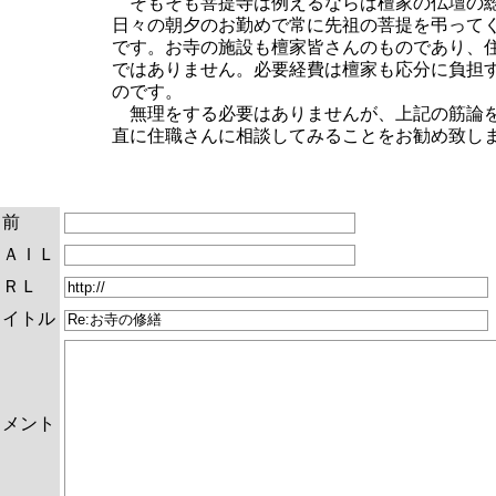
そもそも菩提寺は例えるならば檀家の仏壇の
日々の朝夕のお勤めで常に先祖の菩提を弔って
です。お寺の施設も檀家皆さんのものであり、
ではありません。必要経費は檀家も応分に負担
のです。
無理をする必要はありませんが、上記の筋論
直に住職さんに相談してみることをお勧め致し
名前
ＭＡＩＬ
ＵＲＬ
タイトル
コメント