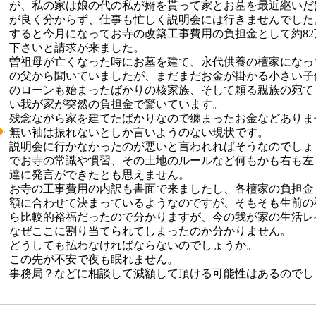
が、私の家は娘の代の私が婿を貰って家とお墓を最近継いだ
が良く分からず、仕事も忙しく説明会には行きませんでした
すると今月になってお寺の改築工事費用の負担金として約8
下さいと請求が来ました。
曽祖母が亡くなった時にお墓を建て、永代供養の檀家になっ
の父から聞いていましたが、まだまだお金が掛かる小さい子
のローンも始まったばかりの核家族、そして頼る親族の宛て
い我が家が突然の負担金で驚いています。
残念ながら家を建てたばかりなので纏まったお金などありま
無い袖は振れないとしか言いようのない現状です。
説明会に行かなかったのが悪いと言われればそうなのでしょ
でお寺の常識や慣習、その土地のルールなど何もかも右も左
達に発言ができたとも思えません。
お寺の工事費用の内訳も書面で来ましたし、各檀家の負担金
額に合わせて決まっているようなのですが、そもそも生前の
ら比較的裕福だったので分かりますが、今の我が家の生活レ
なぜここに割り当てられてしまったのか分かりません。
どうしても払わなければならないのでしょうか。
この先が不安で夜も眠れません。
事務局？などに相談して減額して頂ける可能性はあるのでし