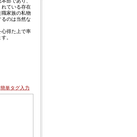
総本部であり、
くれている存在
住職家族の私物
するのは当然な
を心得た上で率
ます。
簡単タグ入力