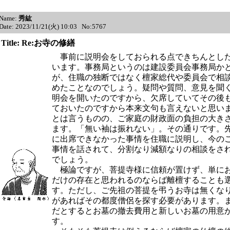
Name:
秀紘
Date: 2023/11/21(火) 10:03 No:5767
Title: Re:お寺の修繕
事前に説明会をしておられる点できちんとし
います。事務局というのは建設委員会事務局か
が、住職の独断ではなく檀家総代や委員会で相
めたことなのでしょう。疑問や質問、意見を聞
明会を開いたのですから、欠席していてその後
ておいたのですから本来文句も言えないと思い
とは言うものの、ご家庭の財政面の負担の大き
ます。「無い袖は振れない」。その通りです。
に出席できなかった事情を住職に説明し、今の
事情を話されて、分割なり減額なりの相談をさ
でしょう。
極論ですが、菩提寺様に信頼が置けず、単に
だけの存在と思われるのならば離檀することも
す。ただし、ご先祖の菩提を弔うお寺は無くな
があればその都度僧侶を探す必要があります。
だとするとお墓の撤去費用と新しいお墓の用意
す。