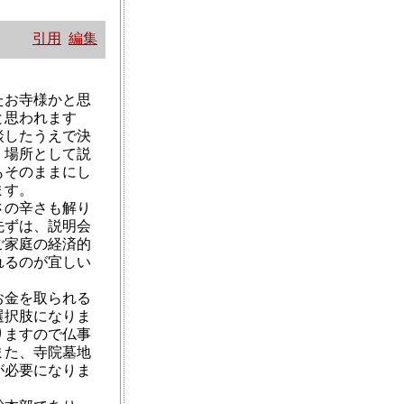
引用
編集
たお寺様かと思
と思われます
談したうえで決
く場所として説
もそのままにし
ます。
さの辛さも解り
先ずは、説明会
ご家庭の経済的
れるのが宜しい
お金を取られる
選択肢になりま
りますので仏事
また、寺院墓地
が必要になりま