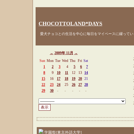
CHOCOTTOLAND*DAYS
愛犬チョコとの生活を中心に毎日をマイペースに綴ってい
←
2009年 11月
→
Sun
Mon
Tue
Wed
Thu
Fri
Sat
1
2
3
4
5
6
7
8
9
10
11
12
13
14
15
16
17
18
19
20
21
22
23
24
25
26
27
28
29
30
-
-
-
-
-
学園祭[東京外語大学]