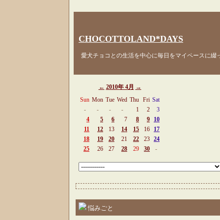
CHOCOTTOLAND*DAYS
愛犬チョコとの生活を中心に毎日をマイペースに綴
←
2010年 4月
→
Sun
Mon
Tue
Wed
Thu
Fri
Sat
-
-
-
-
1
2
3
4
5
6
7
8
9
10
11
12
13
14
15
16
17
18
19
20
21
22
23
24
25
26
27
28
29
30
-
悩みごと