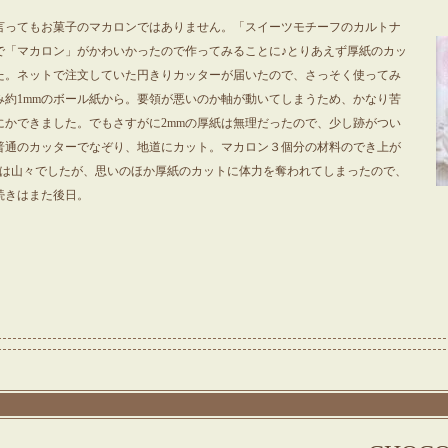
言ってもお菓子のマカロンではありません。「スイーツモチーフのカルトナ
で「マカロン」がかわいかったので作ってみることに♪とりあえず厚紙のカッ
た。ネットで注文していた円きりカッターが届いたので、さっそく使ってみ
み約1mmのボール紙から。要領が悪いのか軸が動いてしまうため、かなり苦
にかできました。でもさすがに2mmの厚紙は無理だったので、少し跡がつい
普通のカッターでなぞり、地道にカット。マカロン３個分の材料のでき上が
のは山々でしたが、思いのほか厚紙のカットに体力を奪われてしまったので、
続きはまた後日。