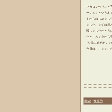
マカロン作り…と
ージュ」という本
トからはじめまし
ました。まずは厚
戦しましたがどう
たところで上から
り♪先に進めたい
今日はここまで。
|検索|
|携帯用|