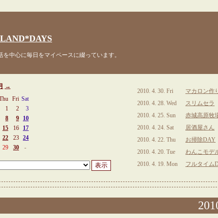
LAND*DAYS
を中心に毎日をマイペースに綴っています。
月
→
2010. 4. 30. Fri
マカロン作
Thu
Fri
Sat
2010. 4. 28. Wed
スリムセラ
1
2
3
2010. 4. 25. Sun
赤城高原牧
8
9
10
2010. 4. 24. Sat
居酒屋さん
15
16
17
22
23
24
2010. 4. 22. Thu
お掃除DAY
29
30
-
2010. 4. 20. Tue
わんこモデ
2010. 4. 19. Mon
フルタイムD
2010