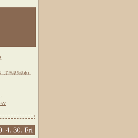
り
場（群馬県前橋市）
ル
AY
. 4. 30. Fri