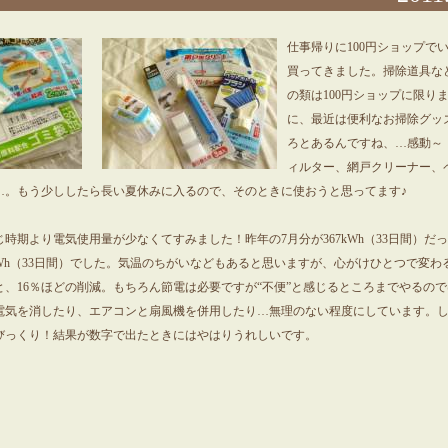
仕事帰りに100円ショップで
買ってきました。掃除道具な
の類は100円ショップに限り
に、最近は便利なお掃除グッ
ろとあるんですね、…感動～
ィルター、網戸クリーナー、
…。もう少ししたら長い夏休みに入るので、そのときに使おうと思ってます♪
時期より電気使用量が少なくてすみました！昨年の7月分が367kWh（33日間）だ
kWh（33日間）でした。気温のちがいなどもあると思いますが、心がけひとつで変わ
と、16％ほどの削減。もちろん節電は必要ですが“不便”と感じるところまでやるの
電気を消したり、エアコンと扇風機を併用したり…無理のない程度にしています。
びっくり！結果が数字で出たときにはやはりうれしいです。