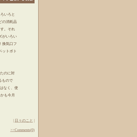
いろいろと
どの消耗品
ます。それ
ズがいろい
！換気口フ
ペットボト
ったのに対
るもので
ではなく、使
しかも今月
|
日々のこと
|
>>Comments(0)