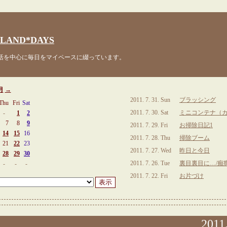
LAND*DAYS
を中心に毎日をマイペースに綴っています。
月
→
2011. 7. 31. Sun
ブラッシング
Thu
Fri
Sat
2011. 7. 30. Sat
ミニコンテナ（
-
1
2
7
8
9
2011. 7. 29. Fri
お掃除日記1
14
15
16
2011. 7. 28. Thu
掃除ブーム
21
22
23
2011. 7. 27. Wed
昨日と今日
28
29
30
2011. 7. 26. Tue
裏目裏目に…/癲
-
-
-
2011. 7. 22. Fri
お片づけ
2011.