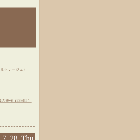
カルトナージュ）
癇の発作（22回目）
 7. 28. Thu