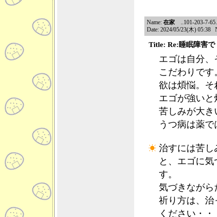
Name:
在家
..101-203-7-65.n
Date: 2024/05/23(木) 05:38 
Title: Re:睡眠障
エゴは自分、
こだわりです
欲は煩悩。そ
エゴが強いと
苦しみが大き
うつ病は薬で
治すには苦し
と、エゴに気
す。
気づきながら
祈り方は、治
ください・・