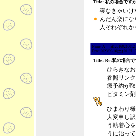
Title: 私の場合で
寝なきゃいけ
んだん楽にな
人それぞれか
Name:
A
..ai126160216012.39
Date: 2023/09/16(土) 01:25 
Title: Re:私の場
ひらきなお
参照リンク
療予約が取
ビタミン剤
ひまわり様
大変申し訳
う執着心を
うに治って