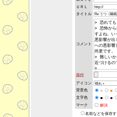
ＵＲＬ
タイトル
コメント
添付
アイコン
背景色
■
■
文字色
■
■
マーク
解決
名前などを保存