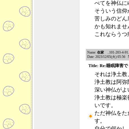
べてを神仏に
そういう信仰
苦しみのどん
かも知れませ
これならうつ
Name:
在家
..101-203-4-91.n
Date: 2023/12/05(火) 05:56 
Title: Re:睡眠障
それは浄土教
浄土教は阿弥
深い神仏がよ
浄土教は極楽
いです。
ただ神仏をた
す。
自分で何かし