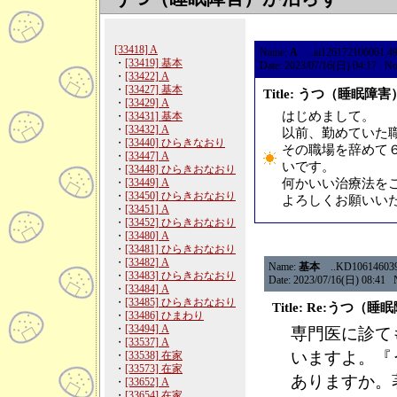
[33418] A
Name:
A
..ai126172106061.49.a
・
[33419] 基本
Date: 2023/07/16(日) 04:17 N
・
[33422] A
・
[33427] 基本
Title: うつ（睡眠
・
[33429] A
はじめまして。
・
[33431] 基本
・
[33432] A
以前、勤めていた
・
[33440] ひらきなおり
その職場を辞めて
・
[33447] A
いです。
・
[33448] ひらきおなおり
・
[33449] A
何かいい治療法を
・
[33450] ひらきおなおり
よろしくお願いい
・
[33451] A
・
[33452] ひらきおなおり
・
[33480] A
・
[33481] ひらきおなおり
・
[33482] A
Name:
基本
..KD10614603909
・
[33483] ひらきおなおり
Date: 2023/07/16(日) 08:41 
・
[33484] A
・
[33485] ひらきおなおり
Title: Re:うつ
・
[33486] ひまわり
・
[33494] A
専門医に診て
・
[33537] A
いますよ。『
・
[33538] 在家
・
[33573] 在家
ありますか。
・
[33652] A
・
[33654] 在家