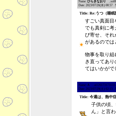
Name:
ひらきなおり
..softb
Date: 2023/07/26(水) 08:57 
Title: Re:うつ
すごい真面目
でも真剣に考
び寄せ、それ
があるのでは
物事を取り組
き直ってあり
てはいかがで
Name:
A
..ai126173173133.46
Date: 2023/07/29(土) 02:13 
Title: 今週は、
子供の頃、
ん」と言わ