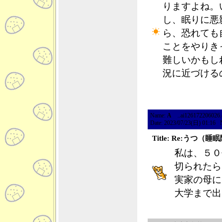
りますよね。
し、眠りに悪
ら、恐れても
ことをやりき
難しいかもし
況に近づける
Name:
A
..ai126172206026.49
Date: 2023/07/23(日) 01:16 
Title: Re:うつ
私は、５０
切られたら
実家の母に
大学まで出