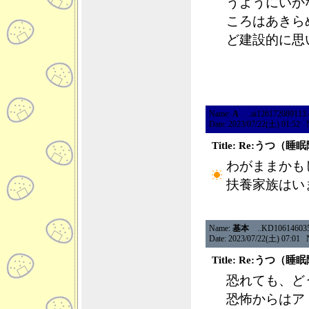
うようにいか
ころはあきら
ど建設的に思
Name:
A
..ai126172089113.49
Date: 2023/07/22(土) 01:52 
Title: Re:うつ
わがままかも
扶養家族はい
Name:
基本
..KD10614603500
Date: 2023/07/22(土) 07:01 
Title: Re:うつ
恐れても、ど
恐怖からはア