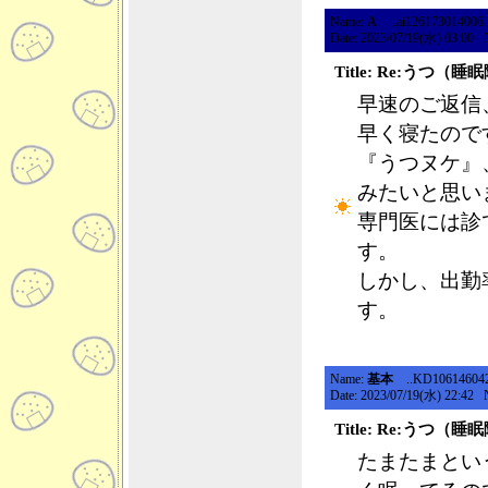
Name:
A
..ai126173014006.46
Date: 2023/07/19(水) 03:00 
Title: Re:うつ
早速のご返信
早く寝たので
『うつヌケ』
みたいと思い
専門医には診
す。
しかし、出勤
す。
Name:
基本
..KD10614604208
Date: 2023/07/19(水) 22:42 
Title: Re:うつ
たまたまとい