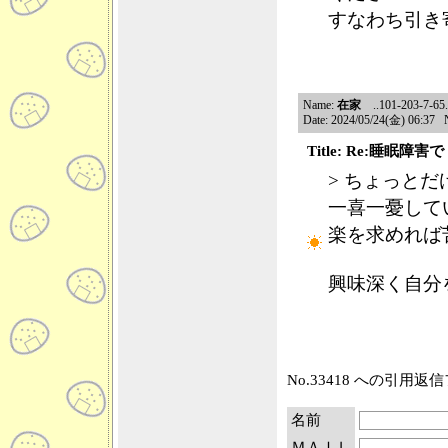
すなわち引き
Name:
在家
..101-203-7-65.n
Date: 2024/05/24(金) 06:37 
Title: Re:睡眠障
> ちょっと
一喜一憂して
楽を求めれば
興味深く自分
No.33418 への引用
名前
ＭＡＩＬ