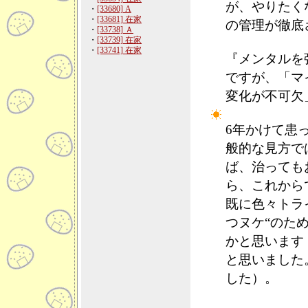
が、やりたく
・
[33680] A
・
[33681] 在家
の管理が徹底
・
[33738] Ａ
・
[33739] 在家
・
[33741] 在家
『メンタルを
ですが、「マ
変化が不可欠
6年かけて患
般的な見方で
ば、治っても
ら、これから
既に色々トラ
つヌケ“のた
かと思います
と思いました
した）。