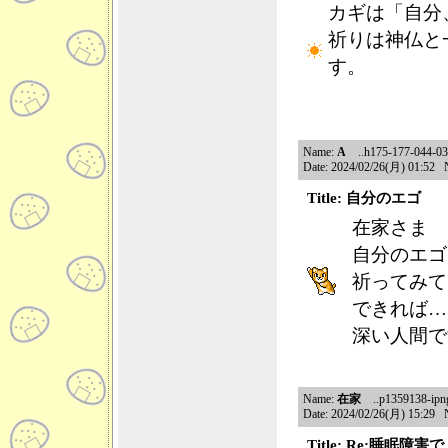
カギは「自分
祈りは神仏と
す。
Name:
A
..h175-177-044-039
Date: 2024/02/26(月) 01:52 
Title: 自分のエゴ
在家さま
自分のエゴ
祈ってみて
できれば…
深い人間で
Name:
在家
..p1359138-ipngn
Date: 2024/02/26(月) 15:29 
Title: Re:睡眠障