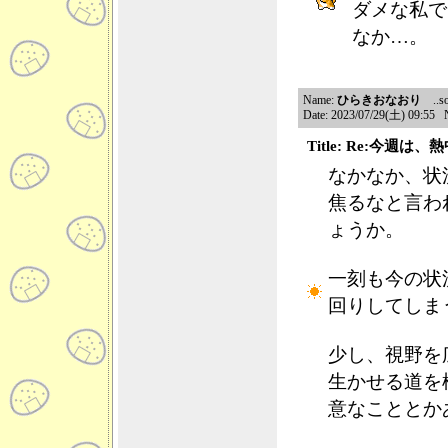
ダメな私で
なか…。
Name:
ひらきおなおり
..so
Date: 2023/07/29(土) 09:55 
Title: Re:今週
なかなか、状
焦るなと言わ
ょうか。
一刻も今の状
回りしてしま
少し、視野を
生かせる道を
意なこととか