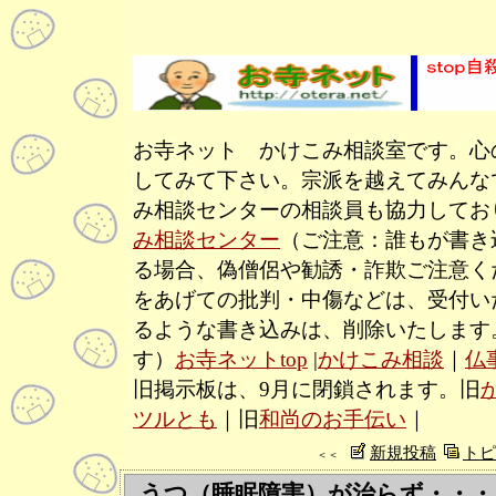
お寺ネット かけこみ相談室です。心
してみて下さい。宗派を越えてみんな
み相談センターの相談員も協力してお
み相談センター
（ご注意：誰もが書き
る場合、偽僧侶や勧誘・詐欺ご注意く
をあげての批判・中傷などは、受付い
るような書き込みは、削除いたします
す）
お寺ネットtop
|
かけこみ相談
｜
仏
旧掲示板は、9月に閉鎖されます。旧
ツルとも
｜旧
和尚のお手伝い
｜
新規投稿
トピ
＜＜
うつ（睡眠障害）が治らず・・・