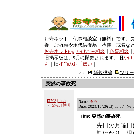
お寺ネット 仏事相談室（無料）です。
養・ご祈願や永代供養墓・葬儀・戒名な
お寺ネットtop
|
かけこみ相談
｜
仏事相談
｜
旧掲示板は、9月に閉鎖されます。旧
かけ
も
｜旧
和尚のお手伝い
｜
新規投稿
ツリー
＜＜
突然の事故死
[5763] もも
Name:
もも
・
[5765] 尊明
Date: 2023/10/29(日) 15:37 No:
Title: 突然の事故死
先日の月曜日
話になり、退