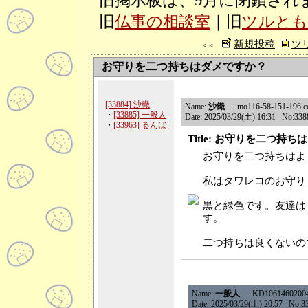
旧掲示板は、9月に閉鎖され
旧
仏事の相談室
｜旧
ツルとも
新規投稿
ツ
＜＜
お守りを二つ持ちはダメですか？
[33884] 沙織
Name:
沙織
..mo116-58-151-196.ccn
・
[33885] 一般人
Date: 2025/03/29(土) 16:31 No:338
・
[33963] るんば
Title: お守りを二つ持
お守りを二つ持ちはよ
私はタワレコのお守り
黒と緑色です。友達は
す。
二つ持ちは良くないの
Name:
一般人
..KD106146020046.
Date: 2025/03/29(土) 20:57 No:3