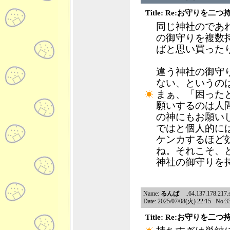
Title: Re:お守りを
同じ神社のであ
の御守りを複数
ばと思い買った
違う神社の御守
ない、というの
まぁ、「困った
願いするのは人
の神にもお願い
ではと個人的に
ケンカするほど
ね。それこそ、
神社の御守りを
Name:
るんば
..64.137.178.217.sh
Date: 2025/07/08(火) 22:15 No:3
Title: Re:お守りを