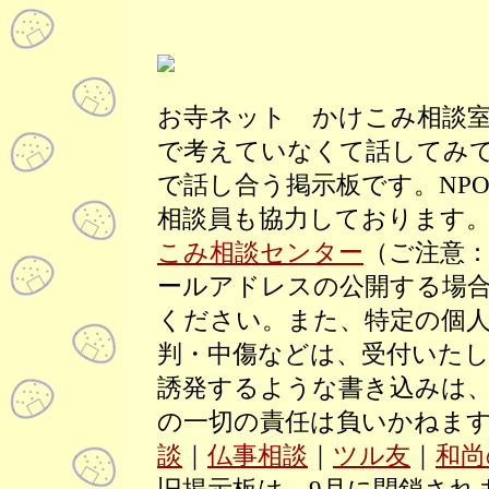
お寺ネット かけこみ相談
で考えていなくて話してみ
で話し合う掲示板です。NP
相談員も協力しております
こみ相談センター
（ご注意
ールアドレスの公開する場合
ください。また、特定の個
判・中傷などは、受付いた
誘発するような書き込みは
の一切の責任は負いかねま
談
｜
仏事相談
｜
ツル友
｜
和尚