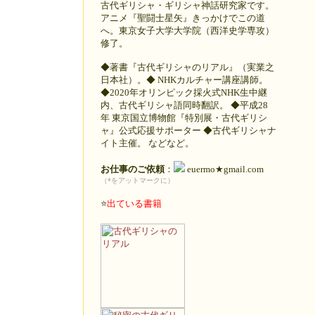
古代ギリシャ・ギリシャ神話研究家です。
アニメ『聖闘士星矢』きっかけでこの道
へ。東京女子大学大学院（西洋史学専攻）
修了。
◆著書『古代ギリシャのリアル』（実業之
日本社）。◆ NHKカルチャー講座講師。
◆2020年オリンピック採火式NHK生中継
内、古代ギリシャ語同時翻訳。 ◆平成28
年 東京国立博物館『特別展・古代ギリシ
ャ』公式応援サポーター ◆古代ギリシャナ
イト主催。 などなど。
お仕事のご依頼
：
euermo★gmail.com
（*をアットマークに）
⭐️
出ている書籍