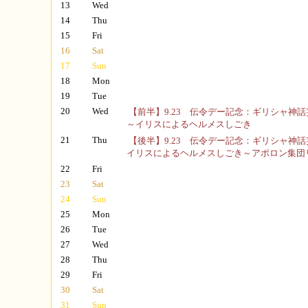
13
Wed
14
Thu
15
Fri
16
Sat
17
Sun
18
Mon
19
Tue
20
Wed
【前半】9.23 伝令デー記念：ギリシャ神
～イリスによるヘルメスしごき
21
Thu
【後半】9.23 伝令デー記念：ギリシャ神
イリスによるヘルメスしごき～アポロン集団
22
Fri
23
Sat
24
Sun
25
Mon
26
Tue
27
Wed
28
Thu
29
Fri
30
Sat
31
Sun