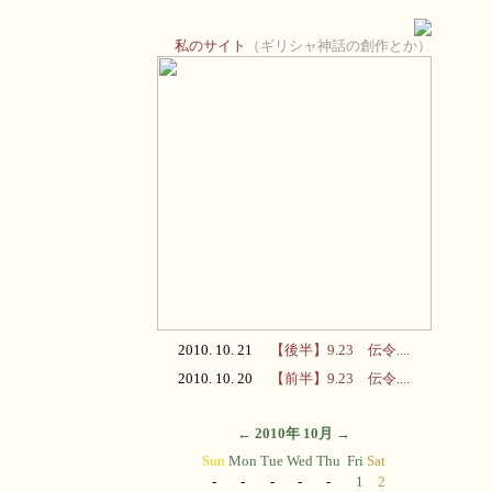
私のサイト
（ギリシャ神話の創作とか）
2010. 10. 21
【後半】9.23 伝令....
2010. 10. 20
【前半】9.23 伝令....
←
2010年 10月
→
Sun
Mon
Tue
Wed
Thu
Fri
Sat
-
-
-
-
-
1
2