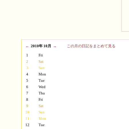
←
2010年 10月
→
この月の日記をまとめて見る
1
Fri
2
Sat
3
Sun
4
Mon
5
Tue
6
Wed
7
Thu
8
Fri
9
Sat
10
Sun
11
Mon
12
Tue