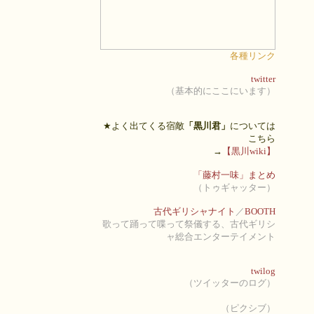
各種リンク
twitter
（基本的にここにいます）
★よく出てくる宿敵
「黒川君」
については
こちら
→
【黒川wiki】
「藤村一味」まとめ
（トゥギャッター）
古代ギリシャナイト
／
BOOTH
歌って踊って喋って祭儀する、古代ギリシ
ャ総合エンターテイメント
twilog
（ツイッターのログ）
（ピクシブ）