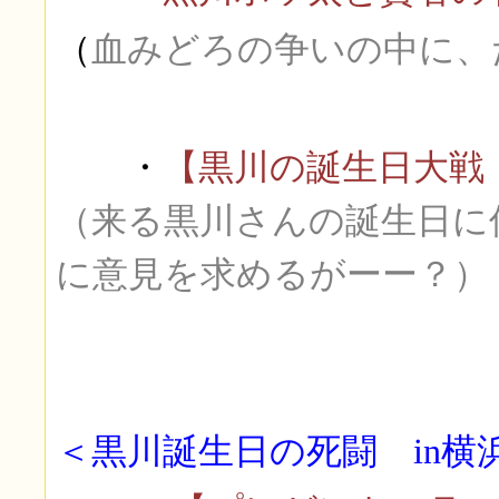
（
血みどろの争いの中に、
・
【黒川の誕生日大戦
（来る黒川さんの誕生日に
に意見を求めるがーー？）
＜黒川誕生日の死闘 in横