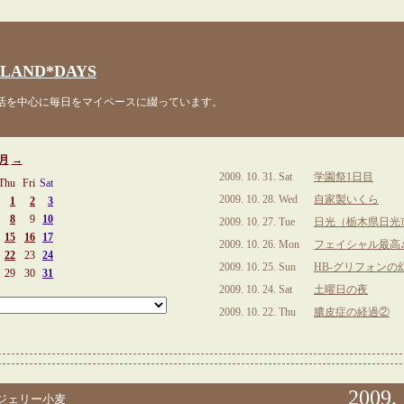
LAND*DAYS
を中心に毎日をマイペースに綴っています。
0月
→
2009. 10. 31. Sat
学園祭1日目
Thu
Fri
Sat
2009. 10. 28. Wed
自家製いくら
1
2
3
8
9
10
2009. 10. 27. Tue
日光（栃木県日光
15
16
17
2009. 10. 26. Mon
フェイシャル最高
22
23
24
2009. 10. 25. Sun
HB-グリフォンの
29
30
31
2009. 10. 24. Sat
土曜日の夜
2009. 10. 22. Thu
膿皮症の経過②
2009. 
ジェリー小麦