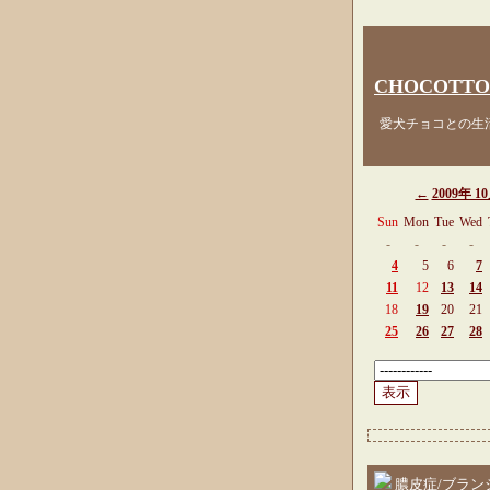
CHOCOTTO
愛犬チョコとの生活
←
2009年 1
Sun
Mon
Tue
Wed
-
-
-
-
4
5
6
7
11
12
13
14
18
19
20
21
25
26
27
28
膿皮症/ブラン