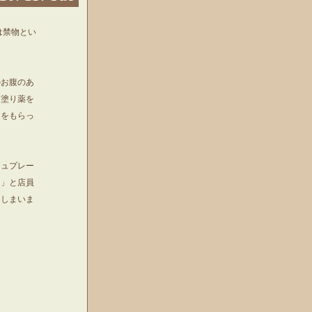
は禁物とい
のお腹のあ
。塗り薬を
ムをもらっ
シュプレー
？」と店員
てしまいま