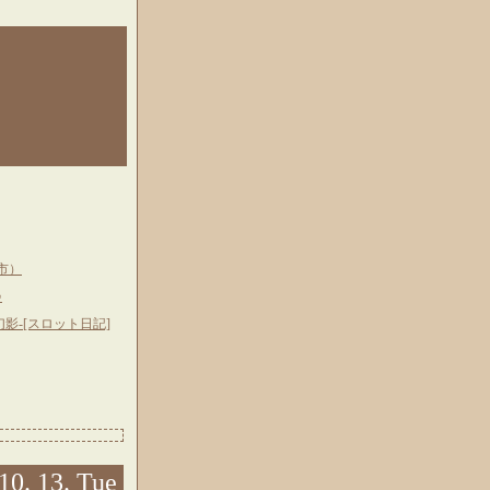
市）
♪
幻影-[スロット日記]
10. 13. Tue