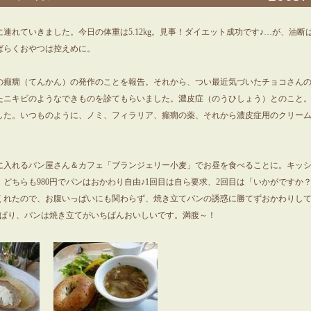
連れていきました。今日の体重は5.12kg。見事！ダイエット成功です♪…が、油断
ばらくおやつは控えめに。
の癲癇（てんかん）の発作のことを報告。それから、つい最近気づいたチョコさん
たニキビのようなできものを診てもらいました。濃皮症（のうひしょう）とのこと
した。いつものように、ノミ、フィラリア、癲癇の薬、それから濃皮症用のクリー
に入れるパン屋さん＆カフェ「ブランジェリー小麦」でお昼を食べることに。キッ
どちらも980円でパンはおかわり自由♪1回目は自ら要求、2回目は「いかがですか
くれたので、お腹いっぱいにも関わらず、焼き立てパンの誘惑に勝てずおかわりし
っぱり、パンは焼き立てがいちばんおいしいです。満腹～！