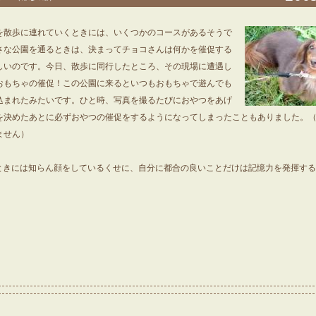
を散歩に連れていくときには、いくつかのコースがあるそうで
さな公園を通るときは、決まってチョコさんは何かを催促する
しいのです。今日、散歩に同行したところ、その現場に遭遇し
おもちゃの催促！この公園に来るといつもおもちゃで遊んでも
込まれたみたいです。ひと時、写真を撮るたびにおやつをあげ
を決めたあとに必ずおやつの催促をするようになってしまったこともありました。
ません）
ときには知らん顔をしているくせに、自分に都合の良いことだけは記憶力を発揮する