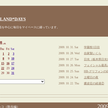
LAND*DAYS
を中心に毎日をマイペースに綴っています。
0月
→
2009. 10. 31. Sat
学園祭1日目
Thu
Fri
Sat
2009. 10. 28. Wed
自家製いくら
1
2
3
8
9
10
2009. 10. 27. Tue
日光（栃木県日光
15
16
17
2009. 10. 26. Mon
フェイシャル最高
22
23
24
2009. 10. 25. Sun
HB-グリフォンの
29
30
31
2009. 10. 24. Sat
土曜日の夜
2009. 10. 22. Thu
膿皮症の経過②
2009
ョコ（散歩編）