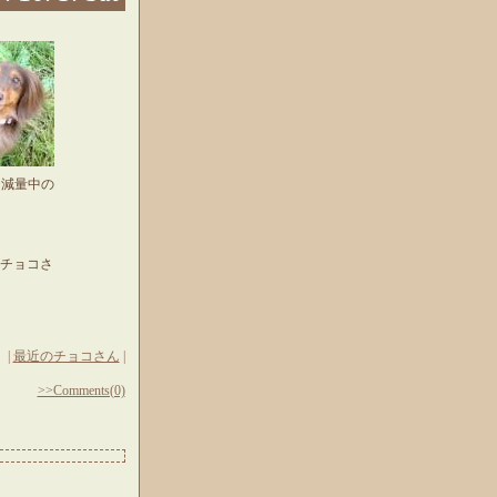
（減量中の
チョコさ
|
最近のチョコさん
|
>>Comments(0)