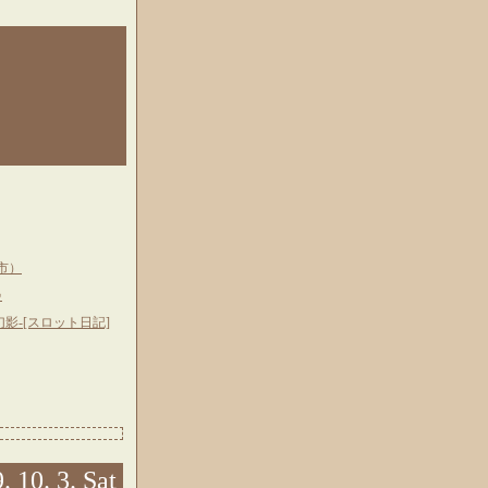
市）
♪
幻影-[スロット日記]
. 10. 3. Sat