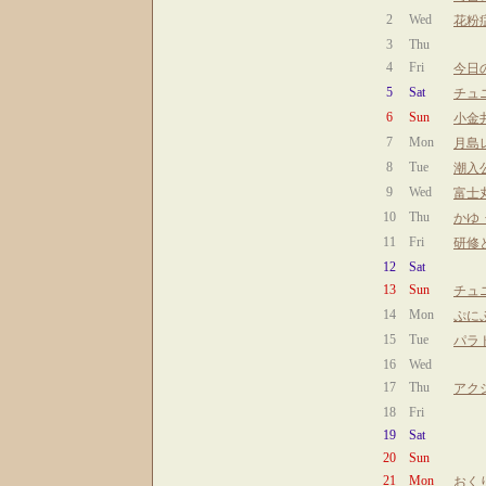
2
Wed
花粉
3
Thu
4
Fri
今日
5
Sat
チュ
6
Sun
小金
7
Mon
月島
8
Tue
潮入
9
Wed
富士
10
Thu
かゆ
11
Fri
研修
12
Sat
13
Sun
チュ
14
Mon
ぷに
15
Tue
パラ
16
Wed
17
Thu
アク
18
Fri
19
Sat
20
Sun
21
Mon
おく