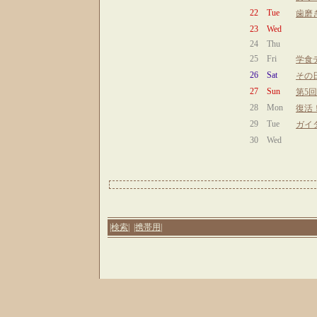
22
Tue
歯磨
23
Wed
24
Thu
25
Fri
学食
26
Sat
その
27
Sun
第5回
28
Mon
復活
29
Tue
ガイ
30
Wed
|検索|
|携帯用|