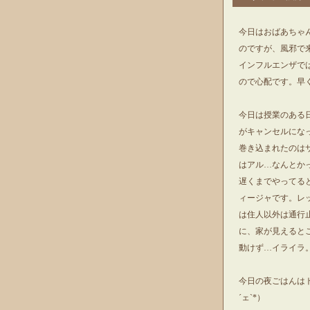
今日はおばあちゃ
のですが、風邪で
インフルエンザで
ので心配です。早
今日は授業のある
がキャンセルにな
巻き込まれたのは
はアル…なんとか
遅くまでやってる
ィージャです。レ
は住人以外は通行
に、家が見えると
動けず…イライラ
今日の夜ごはんは
´ェ`*）