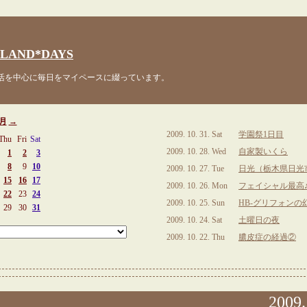
LAND*DAYS
を中心に毎日をマイペースに綴っています。
0月
→
2009. 10. 31. Sat
学園祭1日目
Thu
Fri
Sat
2009. 10. 28. Wed
自家製いくら
1
2
3
8
9
10
2009. 10. 27. Tue
日光（栃木県日光
15
16
17
2009. 10. 26. Mon
フェイシャル最高
22
23
24
2009. 10. 25. Sun
HB-グリフォンの
29
30
31
2009. 10. 24. Sat
土曜日の夜
2009. 10. 22. Thu
膿皮症の経過②
2009.