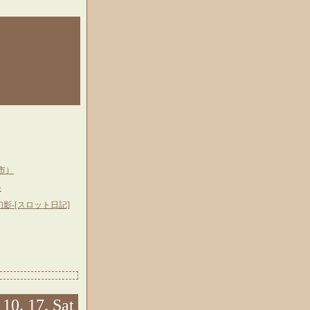
市）
♪
幻影-[スロット日記]
 10. 17. Sat