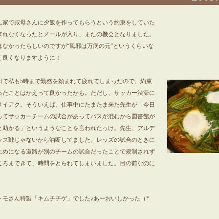
ん家で叔母さんに夕飯を作ってもらうという約束をしていた
来れなくなったとメールが入り、またの機会となりました。
はなかったらしいのですが“風邪は万病の元”というくらいな
く良くなりますように！
日で私も5時まで勤務を頼まれて疲れてしまったので、約束
ったことはかえって良かったかも。ただし、サッカー渋滞に
サイアク。そういえば、仕事中にたまたま来た先生が「今日
ってサッカーチームの試合があってバスが混むから図書館が
と助かる」というようなことを言われたっけ。先生、アルデ
ッズ戦じゃないから油断してました。レッズの試合のときに
止めになる道路が別のチームの試合だったことで規制されず
ころまできて、時間をとられてしまいました。目の前なのに
。
トモさん特製「キムチチゲ」でした♪あーおいしかった（*