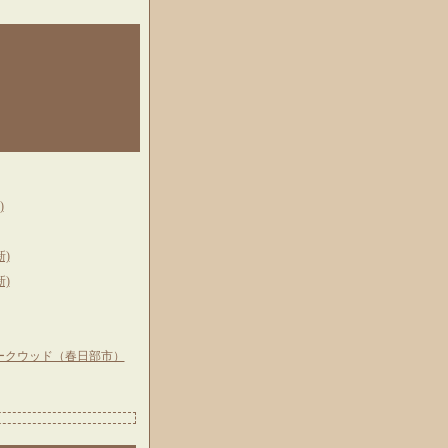
)
)
)
ークウッド（春日部市）