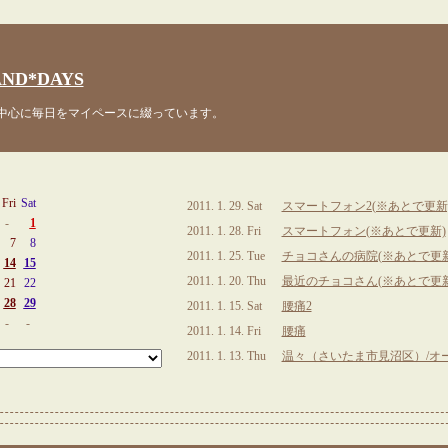
ND*DAYS
心に毎日をマイペースに綴っています。
Fri
Sat
2011. 1. 29. Sat
スマートフォン2(※あとで更新
-
1
2011. 1. 28. Fri
スマートフォン(※あとで更新)
7
8
2011. 1. 25. Tue
チョコさんの病院(※あとで更新
14
15
2011. 1. 20. Thu
最近のチョコさん(※あとで更新
21
22
28
29
2011. 1. 15. Sat
腰痛2
-
-
2011. 1. 14. Fri
腰痛
2011. 1. 13. Thu
温々（さいたま市見沼区）/オ