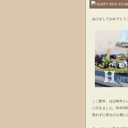
HAPPY NEW YEA
あけましておめでとう
ここ数年、ほぼ毎年と
に行きました。昨年同
買わずに帰るのも癪に