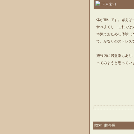
正月太り
体が重いです。思えば
食べまくり…これでは
本気でおためし体験（2
で、かなりのストレス
施設内に岩盤浴もあり、
ってみようと思ってい
|検索|
|携帯用|