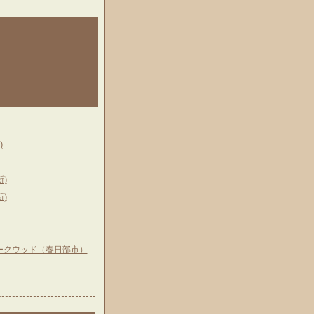
)
)
)
ークウッド（春日部市）