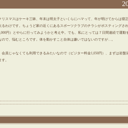
20
クリスマスはケーキ三昧、年末は明太子といくらにハマって、年が明けてからは寝
太るわけです。ちょうど家の近くにあるスポーツクラブのチラシがポスティングさ
,000円）とやらに行ってみようかと考え中。でも、私にとっては７日間連続で運動
なので、悩むところです。体を動かすこと自体は嫌いではないのですが…。
会員じゃなくても利用できるみたいなので（ビジター料金1,050円）、まずは岩盤
ます。