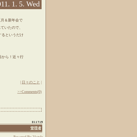
11. 1. 5. Wed
正月＆新年会で
れていたので、
するというだけ
浴から！近々行
|
日々のこと
|
>>Comments(0)
管理者