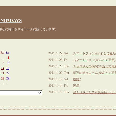
ND*DAYS
心に毎日をマイペースに綴っています。
Fri
Sat
2011. 1. 29. Sat
スマートフォン2(※あとで更新
-
1
2011. 1. 28. Fri
スマートフォン(※あとで更新)
7
8
2011. 1. 25. Tue
チョコさんの病院(※あとで更新
14
15
2011. 1. 20. Thu
最近のチョコさん(※あとで更新
21
22
28
29
2011. 1. 15. Sat
腰痛2
-
-
2011. 1. 14. Fri
腰痛
2011. 1. 13. Thu
温々（さいたま市見沼区）/オ