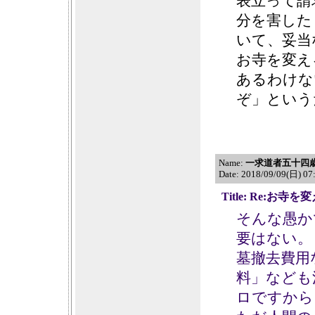
表立って請
分を害した
いて、妥当
お寺を変え
あるわけな
ぞ」という
Name:
一求道者五十四
Date: 2018/09/09(日) 0
Title: Re:お
そんな愚か
要はない。
墓撤去費用
料」なども
ロですから