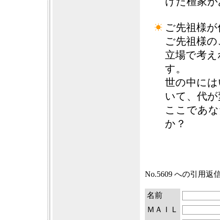
けた檀家が
ご先祖様が
ご先祖様の
立場で考え
す。
世の中には
いて、代が
ここであな
か？
No.5609 への引用
名前
ＭＡＩＬ