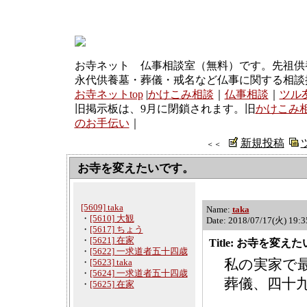
お寺ネット 仏事相談室（無料）です。先祖供
永代供養墓・葬儀・戒名など仏事に関する相談
お寺ネットtop
|
かけこみ相談
｜
仏事相談
｜
ツル
旧掲示板は、9月に閉鎖されます。旧
かけこみ
のお手伝い
｜
新規投稿
＜＜
お寺を変えたいです。
[5609] taka
Name:
taka
・
[5610] 大観
Date: 2018/07/17(火) 19:
・
[5617] ちょう
・
[5621] 在家
Title: お寺を変え
・
[5622] 一求道者五十四歳
私の実家で
・
[5623] taka
・
[5624] 一求道者五十四歳
葬儀、四十
・
[5625] 在家