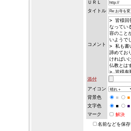
ＵＲＬ
タイトル
コメント
添付
アイコン
背景色
■
■
文字色
■
■
マーク
解決
名前などを保