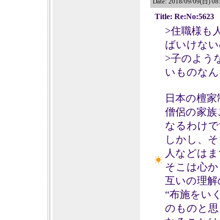
Date: 2018/09/09(日) 0
Title: Re:No:5623
>住職様も
ばいけない
>子のよう
いものなん
日本の檀家
僧侶の家族
なるわけで
しかし、そ
人などはま
そこは心か
互いの理解
“布施をい
のものと思