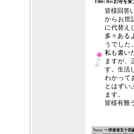
Title: Re:お
皆様回答
からお世
に代替え
多々ある
うでした
私も書い
ますが、
す。生活
わかって
とはずい
ます。
皆様有難
Name:
一求道者五十四