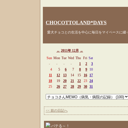
CHOCOTTOLAND*DAYS
愛犬チョコとの生活を中心に毎日をマイペースに綴
←
2011年 12月
→
Sun
Mon
Tue
Wed
Thu
Fri
Sat
-
-
-
-
1
2
3
4
5
6
7
8
9
10
11
12
13
14
15
16
17
18
19
20
21
22
23
24
25
26
27
28
29
30
31
<< 前の日記へ
バテる～！